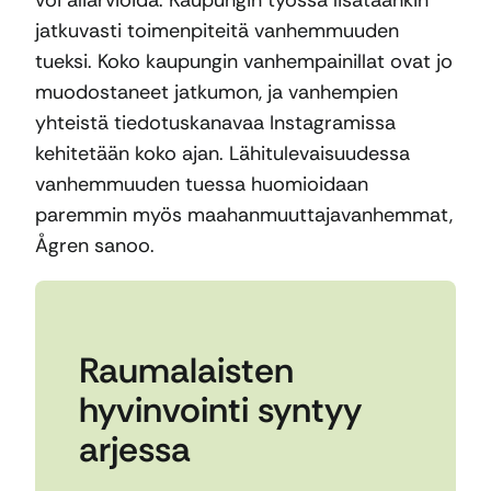
voi aliarvioida. Kaupungin työssä lisätäänkin
jatkuvasti toimenpiteitä vanhemmuuden
tueksi. Koko kaupungin vanhempainillat ovat jo
muodostaneet jatkumon, ja vanhempien
yhteistä tiedotuskanavaa Instagramissa
kehitetään koko ajan. Lähitulevaisuudessa
vanhemmuuden tuessa huomioidaan
paremmin myös maahanmuuttajavanhemmat,
Ågren sanoo.
Raumalaisten
hyvinvointi syntyy
arjessa