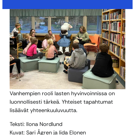
Vanhempien rooli lasten hyvinvoinnissa on
luonnollisesti tärkeä. Yhteiset tapahtumat
lisäävät yhteenkuuluvuutta.
Teksti: Ilona Nordlund
Kuvat: Sari Ågren ja Iida Elonen