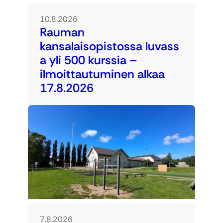
10.8.2026
Rauman
kansalaisopistossa luvass
a yli 500 kurssia –
ilmoittautuminen alkaa
17.8.2026
7.8.2026