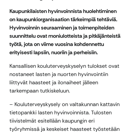
Kaupunkilaisten hyvinvoinnista huolehtiminen
on kaupunkiorganisaation tärkeimpiä tehtäviä.
Hyvinvoinnin seuraaminen ja toimenpiteiden
suunnittelu ovat moniulotteista ja pitkäjänteistä
työtä, jota on viime vuosina kohdennettu
erityisesti lapsiin, nuoriin ja perheisiin.
Kansallisen kouluterveyskyselyn tulokset ovat
nostaneet lasten ja nuorten hyvinvointiin
liittyvät haasteet ja ilonaiheet jälleen
tarkempaan tutkiskeluun.
– Kouluterveyskysely on valtakunnan kattavin
tietopankki lasten hyvinvoinnista. Tulosten
tiivistelmät esitellään kaupungin eri
työryhmissä ja keskeiset haasteet työstetään