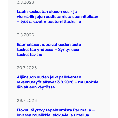
3.8.2026
Lapin keskustan alueen vesi- ja
viemärilinjojen uudistamista suunnitellaan
– työt alkavat maastomittauksilla
3.8.2026
Raumalaiset ideoivat uudenlaista
keskustaa yhdessä – Syntyi uusi
keskustavisio
30.7.2026
Äijänsuon uuden jalkapallokentän
rakennustyöt alkavat 3.8.2026 – muutoksia
lähialueen käytössä
29.7.2026
Elokuu täyttyy tapahtumista Raumalla –
luvassa musiikkia, elokuvia ja urheilua