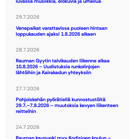
luvassa musiikkia, elokuvia ja urheilua
29.7.2026
Venepaikat varattavissa puoleen hintaan
loppukauden ajaksi 1.8.2026 alkaen
28.7.2026
Rauman Gyytin talvikauden liikenne alkaa
10.8.2026 – Uudistuksia runkolinjojen
lähtöihin ja Kairakadun yhteyksiin
27.7.2026
Pohjoiskehän pyörätiellä kunnostustöitä
29.7.–7.8.2026 – muutoksia kevyen liikenteen
reitteihin
24.7.2026
Rauman kaupunki myy Kodisjoen koulun –