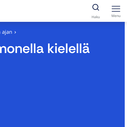
Menu
Haku
n ajan
monella kielellä