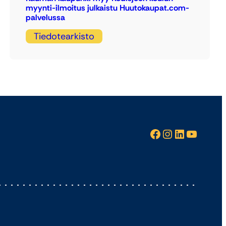
myynti-ilmoitus julkaistu Huutokaupat.com-
palvelussa
Tiedotearkisto
Facebook
Instagram
LinkedIn
YouTube