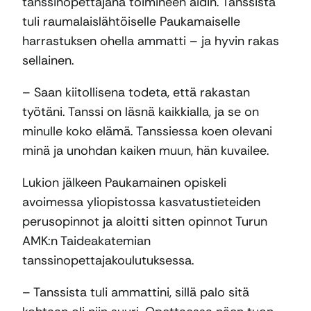
tanssinopettajana toimineen äidin. Tanssista
tuli raumalaislähtöiselle Paukamaiselle
harrastuksen ohella ammatti – ja hyvin rakas
sellainen.
– Saan kiitollisena todeta, että rakastan
työtäni. Tanssi on läsnä kaikkialla, ja se on
minulle koko elämä. Tanssiessa koen olevani
minä ja unohdan kaiken muun, hän kuvailee.
Lukion jälkeen Paukamainen opiskeli
avoimessa yliopistossa kasvatustieteiden
perusopinnot ja aloitti sitten opinnot Turun
AMK:n Taideakatemian
tanssinopettajakoulutuksessa.
– Tanssista tuli ammattini, sillä palo sitä