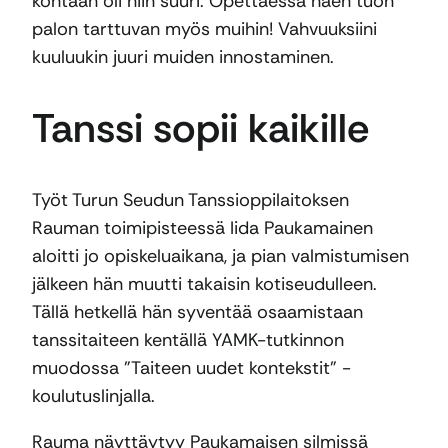
kohtaan oli niin suuri. Opettaessa näen tuon
palon tarttuvan myös muihin! Vahvuuksiini
kuuluukin juuri muiden innostaminen.
Tanssi sopii kaikille
Työt Turun Seudun Tanssioppilaitoksen
Rauman toimipisteessä Iida Paukamainen
aloitti jo opiskeluaikana, ja pian valmistumisen
jälkeen hän muutti takaisin kotiseudulleen.
Tällä hetkellä hän syventää osaamistaan
tanssitaiteen kentällä YAMK-tutkinnon
muodossa ”Taiteen uudet kontekstit” -
koulutuslinjalla.
Rauma näyttäytyy Paukamaisen silmissä