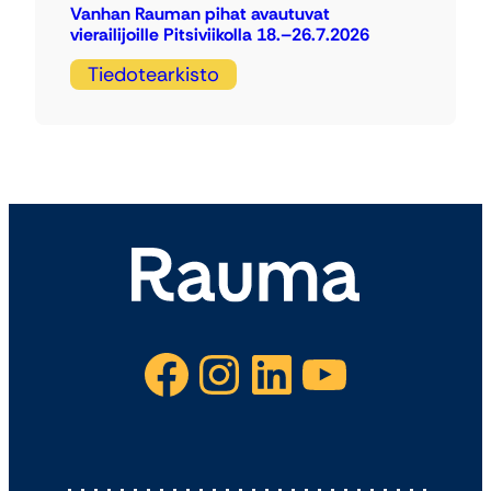
Vanhan Rauman pihat avautuvat
vierailijoille Pitsiviikolla 18.–26.7.2026
Tiedotearkisto
Facebook
Instagram
LinkedIn
YouTube