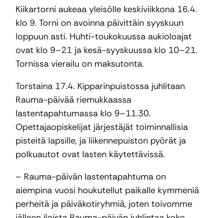
Kiikartorni aukeaa yleisölle keskiviikkona 16.4.
klo 9. Torni on avoinna päivittäin syyskuun
loppuun asti. Huhti-toukokuussa aukioloajat
ovat klo 9–21 ja kesä-syyskuussa klo 10–21.
Tornissa vierailu on maksutonta.
Torstaina 17.4. Kipparinpuistossa juhlitaan
Rauma-päivää riemukkaassa
lastentapahtumassa klo 9–11.30.
Opettajaopiskelijat järjestäjät toiminnallisia
pisteitä lapsille, ja liikennepuiston pyörät ja
polkuautot ovat lasten käytettävissä.
– Rauma-päivän lastentapahtuma on
aiempina vuosi houkutellut paikalle kymmeniä
perheitä ja päiväkotiryhmiä, joten toivomme
jälleen iloista Rauma-päivän juhlintaa koko