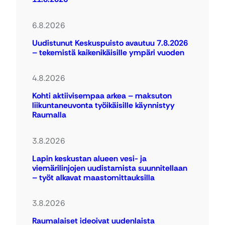
6.8.2026
Uudistunut Keskuspuisto avautuu 7.8.2026
– tekemistä kaikenikäisille ympäri vuoden
4.8.2026
Kohti aktiivisempaa arkea – maksuton
liikuntaneuvonta työikäisille käynnistyy
Raumalla
3.8.2026
Lapin keskustan alueen vesi- ja
viemärilinjojen uudistamista suunnitellaan
– työt alkavat maastomittauksilla
3.8.2026
Raumalaiset ideoivat uudenlaista