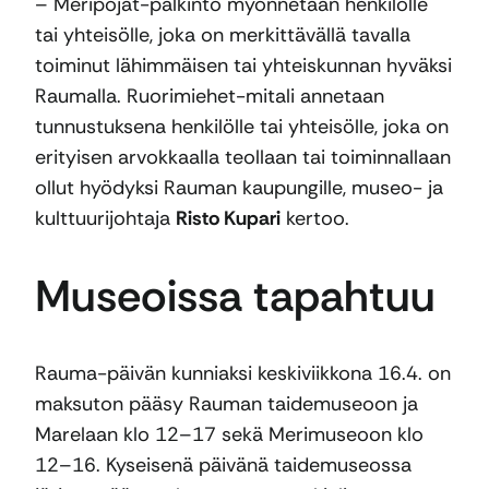
– Meripojat-palkinto myönnetään henkilölle
tai yhteisölle, joka on merkittävällä tavalla
toiminut lähimmäisen tai yhteiskunnan hyväksi
Raumalla. Ruorimiehet-mitali annetaan
tunnustuksena henkilölle tai yhteisölle, joka on
erityisen arvokkaalla teollaan tai toiminnallaan
ollut hyödyksi Rauman kaupungille, museo- ja
kulttuurijohtaja
Risto Kupari
kertoo.
Museoissa tapahtuu
Rauma-päivän kunniaksi keskiviikkona 16.4. on
maksuton pääsy Rauman taidemuseoon ja
Marelaan klo 12–17 sekä Merimuseoon klo
12–16. Kyseisenä päivänä taidemuseossa