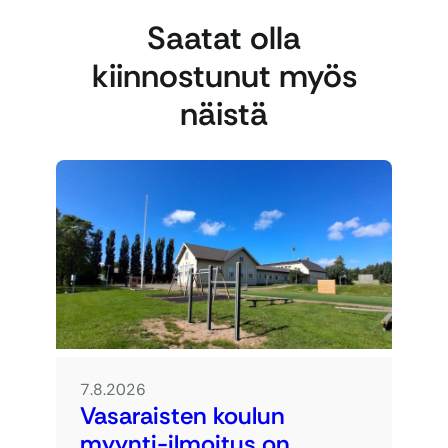
Saatat olla
kiinnostunut myös
näistä
7.8.2026
Vasaraisten koulun
myynti-ilmoitus on