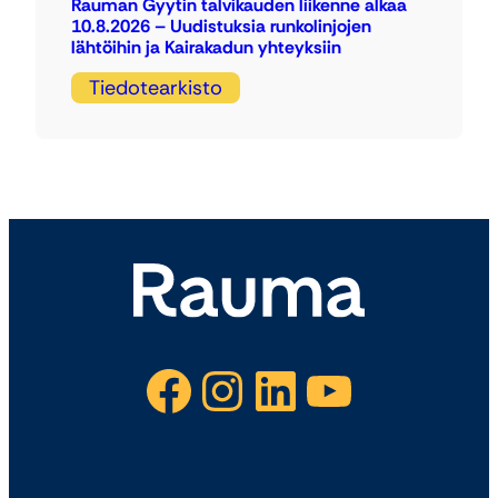
Rauman Gyytin talvikauden liikenne alkaa
10.8.2026 – Uudistuksia runkolinjojen
lähtöihin ja Kairakadun yhteyksiin
Tiedotearkisto
Facebook
Instagram
LinkedIn
YouTube