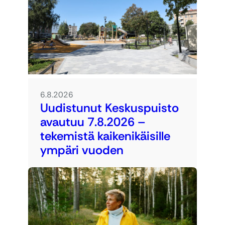
6.8.2026
Uudistunut Keskuspuisto
avautuu 7.8.2026 –
tekemistä kaikenikäisille
ympäri vuoden