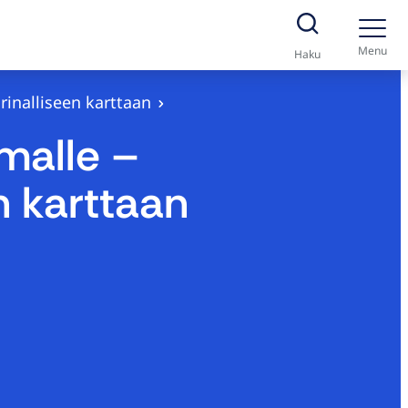
Menu
Haku
rinalliseen karttaan
malle –
n karttaan