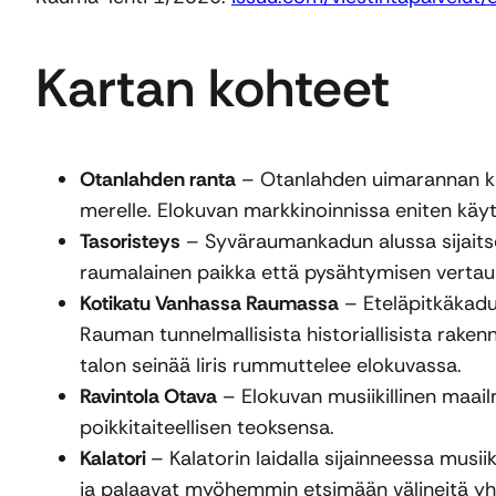
Kartan kohteet
Otanlahden ranta
– Otanlahden uimarannan kall
merelle. Elokuvan markkinoinnissa eniten käyte
Tasoristeys
– Syväraumankadun alussa sijaitse
raumalainen paikka että pysähtymisen vertau
Kotikatu Vanhassa Raumassa
– Eteläpitkäkadun
Rauman tunnelmallisista historiallisista raken
talon seinää Iiris rummuttelee elokuvassa.
Ravintola Otava
– Elokuvan musiikillinen maail
poikkitaiteellisen teoksensa.
Kalatori
– Kalatorin laidalla sijainneessa musii
ja palaavat myöhemmin etsimään välineitä yht