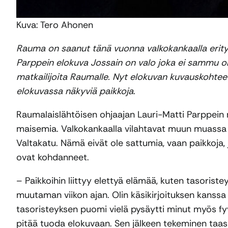
Kuva: Tero Ahonen
Rauma on saanut tänä vuonna valkokankaalla erity
Parppein elokuva Jossain on valo joka ei sammu on 
matkailijoita Raumalle. Nyt elokuvan kuvauskohteet 
elokuvassa näkyviä paikkoja.
Raumalaislähtöisen ohjaajan Lauri-Matti Parppein 
maisemia. Valkokankaalla vilahtavat muun muassa t
Valtakatu. Nämä eivät ole sattumia, vaan paikkoja
ovat kohdanneet.
– Paikkoihin liittyy elettyä elämää, kuten tasorist
muutaman viikon ajan. Olin käsikirjoituksen kanssa
tasoristeyksen puomi vielä pysäytti minut myös fyy
pitää tuoda elokuvaan. Sen jälkeen tekeminen taas 