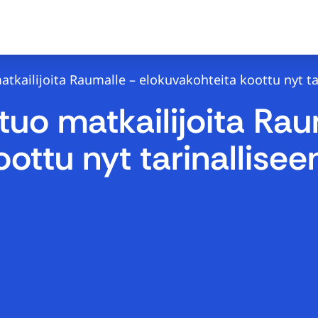
kailijoita Raumalle – elokuvakohteita koottu nyt ta
uo matkailijoita Rau
ottu nyt tarinallisee