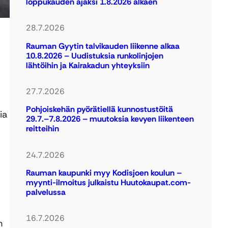
loppukauden ajaksi 1.8.2026 alkaen
28.7.2026
Rauman Gyytin talvikauden liikenne alkaa
10.8.2026 – Uudistuksia runkolinjojen
lähtöihin ja Kairakadun yhteyksiin
27.7.2026
Pohjoiskehän pyörätiellä kunnostustöitä
ia
29.7.–7.8.2026 – muutoksia kevyen liikenteen
reitteihin
24.7.2026
Rauman kaupunki myy Kodisjoen koulun –
myynti-ilmoitus julkaistu Huutokaupat.com-
palvelussa
16.7.2026
n