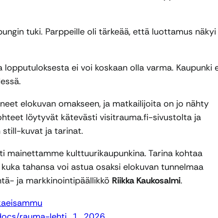
gin tuki. Parppeille oli tärkeää, että luottamus näkyi
ka lopputuloksesta ei voi koskaan olla varma. Kaupunki e
essä.
eet elokuvan omakseen, ja matkailijoita on jo nähty
eet löytyvät kätevästi visitrauma.fi-sivustolta ja
still-kuvat ja tarinat.
ti mainettamme kulttuurikaupunkina. Tarina kohtaa
 kuka tahansa voi astua osaksi elokuvan tunnelmaa
tä- ja markkinointipäällikkö
Riikka Kaukosalmi
.
jokaeisammu
t/docs/rauma-lehti_1_2026