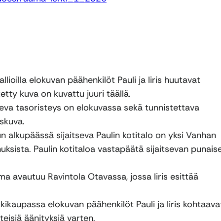
ioilla elokuvan päähenkilöt Pauli ja Iiris huutavat
tty kuva on kuvattu juuri täällä.
va tasoristeys on elokuvassa sekä tunnistettava
skuva.
 alkupäässä sijaitseva Paulin kotitalo on yksi Vanhan
nuksista. Paulin kotitaloa vastapäätä sijaitsevan punais
ma avautuu Ravintola Otavassa, jossa Iiris esittää
kkikaupassa elokuvan päähenkilöt Pauli ja Iiris kohtaava
eisiä äänityksiä varten.