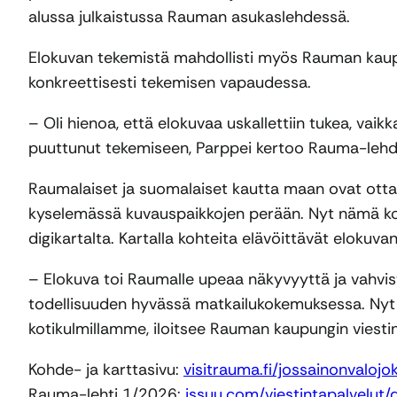
alussa julkaistussa Rauman asukaslehdessä.
Elokuvan tekemistä mahdollisti myös Rauman kaupun
konkreettisesti tekemisen vapaudessa.
– Oli hienoa, että elokuvaa uskallettiin tukea, vaik
puuttunut tekemiseen, Parppei kertoo Rauma-lehd
Raumalaiset ja suomalaiset kautta maan ovat ottan
kyselemässä kuvauspaikkojen perään. Nyt nämä koht
digikartalta. Kartalla kohteita elävöittävät elokuvan 
– Elokuva toi Raumalle upeaa näkyvyyttä ja vahvis
todellisuuden hyvässä matkailukokemuksessa. Nyt
kotikulmillamme, iloitsee Rauman kaupungin viestin
Kohde- ja karttasivu:
visitrauma.fi/jossainonvalo
Rauma-lehti 1/2026:
issuu.com/viestintapalvelu