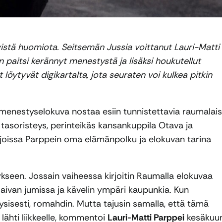
istä huomiota. Seitsemän Jussia voittanut Lauri-Matti
paitsi kerännyt menestystä ja lisäksi houkutellut
löytyvät digikartalta, jota seuraten voi kulkea pitkin
menestyselokuva nostaa esiin tunnistettavia raumalais
asoristeys, perinteikäs kansankuppila Otava ja
, joissa Parppein oma elämänpolku ja elokuvan tarina
eykseen. Jossain vaiheessa kirjoitin Raumalla elokuvaa
 aivan jumissa ja kävelin ympäri kaupunkia. Kun
sisesti, romahdin. Mutta tajusin samalla, että tämä
lähti liikkeelle, kommentoi
Lauri-Matti Parppei
kesäkuu