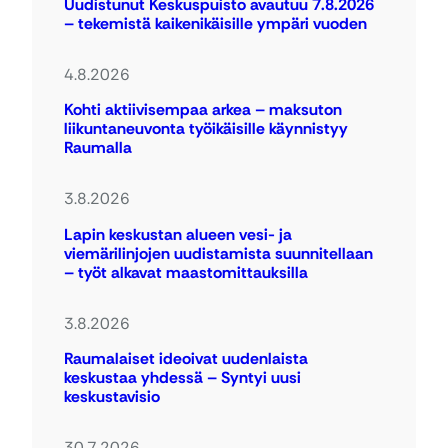
Uudistunut Keskuspuisto avautuu 7.8.2026
– tekemistä kaikenikäisille ympäri vuoden
4.8.2026
Kohti aktiivisempaa arkea – maksuton
liikuntaneuvonta työikäisille käynnistyy
Raumalla
3.8.2026
Lapin keskustan alueen vesi- ja
viemärilinjojen uudistamista suunnitellaan
– työt alkavat maastomittauksilla
3.8.2026
Raumalaiset ideoivat uudenlaista
keskustaa yhdessä – Syntyi uusi
keskustavisio
30.7.2026