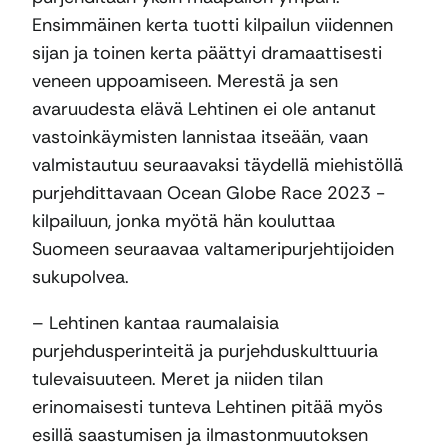
Ensimmäinen kerta tuotti kilpailun viidennen
sijan ja toinen kerta päättyi dramaattisesti
veneen uppoamiseen. Merestä ja sen
avaruudesta elävä Lehtinen ei ole antanut
vastoinkäymisten lannistaa itseään, vaan
valmistautuu seuraavaksi täydellä miehistöllä
purjehdittavaan Ocean Globe Race 2023 -
kilpailuun, jonka myötä hän kouluttaa
Suomeen seuraavaa valtameripurjehtijoiden
sukupolvea.
­– Lehtinen kantaa raumalaisia
purjehdusperinteitä ja purjehduskulttuuria
tulevaisuuteen. Meret ja niiden tilan
erinomaisesti tunteva Lehtinen pitää myös
esillä saastumisen ja ilmastonmuutoksen