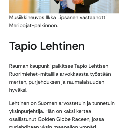
Musiikkineuvos Ilkka Lipsanen vastaanotti
Meripojat-palkinnon.
Tapio Lehtinen
Rauman kaupunki palkitsee Tapio Lehtisen
Ruorimiehet-mitalilla arvokkaasta työstään
merten, purjehduksen ja raumalaisuuden
hyväksi.
Lehtinen on Suomen arvostetuin ja tunnetuin
yksinpurjehtija. Hän on kaksi kertaa
osallistunut Golden Globe Raceen, jossa
purjehditaan yksin maapallon ympäri.