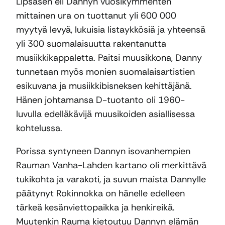
Lipsasen eli Dannyn vuosikymmenten
mittainen ura on tuottanut yli 600 000
myytyä levyä, lukuisia listaykkösiä ja yhteensä
yli 300 suomalaisuutta rakentanutta
musiikkikappaletta. Paitsi muusikkona, Danny
tunnetaan myös monien suomalaisartistien
esikuvana ja musiikkibisneksen kehittäjänä.
Hänen johtamansa D-tuotanto oli 1960-
luvulla edelläkävijä muusikoiden asiallisessa
kohtelussa.
Porissa syntyneen Dannyn isovanhempien
Rauman Vanha-Lahden kartano oli merkittävä
tukikohta ja varakoti, ja suvun maista Dannylle
päätynyt Rokinnokka on hänelle edelleen
tärkeä kesänviettopaikka ja henkireikä.
Muutenkin Rauma kietoutuu Dannyn elämän