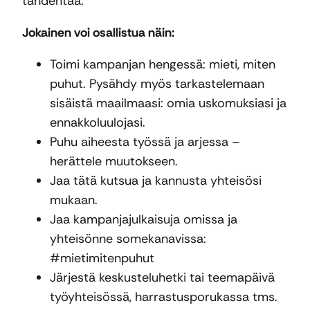
tähdentää.
Jokainen voi osallistua näin:
Toimi kampanjan hengessä: mieti, miten
puhut. Pysähdy myös tarkastelemaan
sisäistä maailmaasi: omia uskomuksiasi ja
ennakkoluulojasi.
Puhu aiheesta työssä ja arjessa –
herättele muutokseen.
Jaa tätä kutsua ja kannusta yhteisösi
mukaan.
Jaa kampanjajulkaisuja omissa ja
yhteisönne somekanavissa:
#mietimitenpuhut
Järjestä keskusteluhetki tai teemapäivä
työyhteisössä, harrastusporukassa tms.