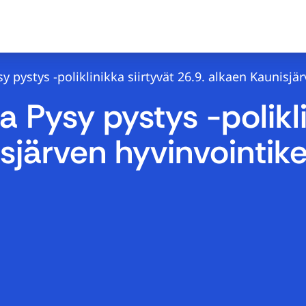
sy pystys -poliklinikka siirtyvät 26.9. alkaen Kaunis
ja Pysy pystys -polikli
isjärven hyvinvointi