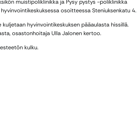
kön muistipoliklinikka ja Pysy pystys -poliklinikka
 hyvinvointikeskuksessa osoitteessa Steniuksenkatu 4.
ne kuljetaan hyvinvointikeskuksen pääaulasta hissillä.
asta, osastonhoitaja Ulla Jalonen kertoo.
esteetön kulku.