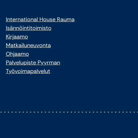
International House Rauma
Isännöintitoimisto
Kirjaamo
Matkailuneuvonta
Ohjaamo
Palvelupiste Pyyrman
Työvoimapalvelut