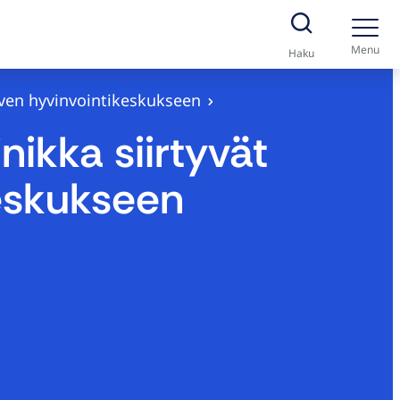
Menu
Haku
järven hyvinvointikeskukseen
nikka siirtyvät
keskukseen