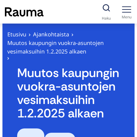
S
i
Menu
Haku
i
r
Etusivu
Ajankohtaista
r
Muutos kaupungin vuokra-asuntojen
y
vesimaksuihin 1.2.2025 alkaen
s
i
Muutos kaupungin
s
vuokra-asuntojen
ä
l
vesimaksuihin
t
1.2.2025 alkaen
ö
ö
n