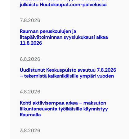
julkaistu Huutokaupat.com-palvelussa
7.8.2026
Rauman peruskoulujen ja
iltapäivätoiminnan syyslukukausi alkaa
11.8.2026
6.8.2026
Uudistunut Keskuspuisto avautuu 7.8.2026
– tekemistä kaikenikäisille ympäri vuoden
4.8.2026
Kohti aktiivisempaa arkea – maksuton
liikuntaneuvonta työikäisille käynnistyy
Raumalla
3.8.2026