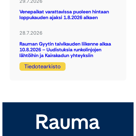
29.7.2026
Venepaikat varattavissa puoleen hintaan
loppukauden ajaksi 1.8.2026 alkaen
28.7.2026
Rauman Gyytin talvikauden liikenne alkaa
10.8.2026 – Uudistuksia runkolinjojen
lähtöihin ja Kairakadun yhteyksiin
Tiedotearkisto