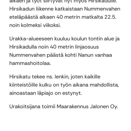
alkaen ja työt siirtyvät nyt myös Hirsikadulle.
Hirsikadun liikenne katkaistaan Nummenvahen
eteläpäästä alkaen 40 metrin matkalta 22.5.
noin kolmeksi viikoksi.
Urakka-alueeseen kuuluu koulun tontin alue ja
Hirsikadulla noin 40 metrin linjaosuus
Nummenvahen päästä kohti Nanun vanhaa
hammashoitolaa.
Hirsikatu tekee ns. lenkin, joten kaikille
kiinteistöille kulku on työn aikana mahdollista,
ainoastaan läpiajo on estynyt.
Urakoitsijana toimii Maarakennus Jalonen Oy.