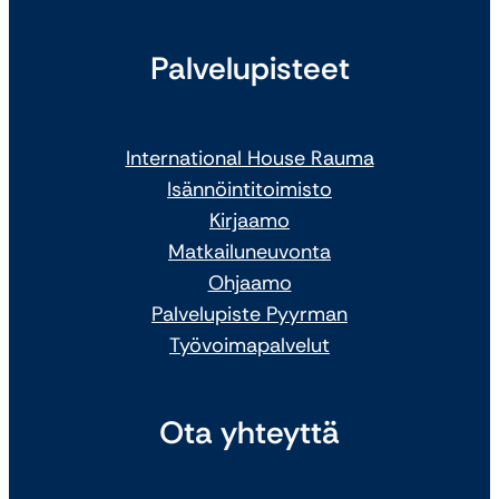
Palvelupisteet
International House Rauma
Isännöintitoimisto
Kirjaamo
Matkailuneuvonta
Ohjaamo
Palvelupiste Pyyrman
Työvoimapalvelut
Ota yhteyttä