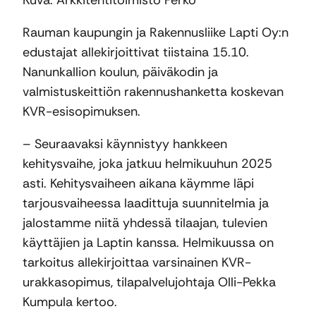
Kuva: Arkkitehtitoimisto Perko
Rauman kaupungin ja Rakennusliike Lapti Oy:n
edustajat allekirjoittivat tiistaina 15.10.
Nanunkallion koulun, päiväkodin ja
valmistuskeittiön rakennushanketta koskevan
KVR-esisopimuksen.
– Seuraavaksi käynnistyy hankkeen
kehitysvaihe, joka jatkuu helmikuuhun 2025
asti. Kehitysvaiheen aikana käymme läpi
tarjousvaiheessa laadittuja suunnitelmia ja
jalostamme niitä yhdessä tilaajan, tulevien
käyttäjien ja Laptin kanssa. Helmikuussa on
tarkoitus allekirjoittaa varsinainen KVR-
urakkasopimus, tilapalvelujohtaja Olli-Pekka
Kumpula kertoo.