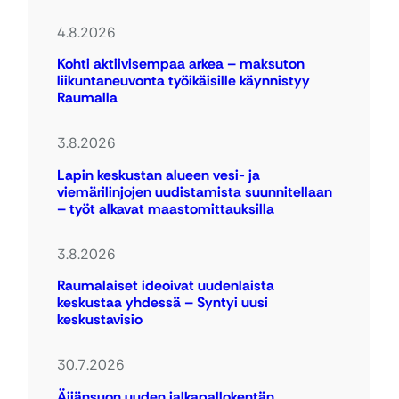
4.8.2026
Kohti aktiivisempaa arkea – maksuton
liikuntaneuvonta työikäisille käynnistyy
Raumalla
3.8.2026
Lapin keskustan alueen vesi- ja
viemärilinjojen uudistamista suunnitellaan
– työt alkavat maastomittauksilla
3.8.2026
Raumalaiset ideoivat uudenlaista
keskustaa yhdessä – Syntyi uusi
keskustavisio
30.7.2026
Äijänsuon uuden jalkapallokentän