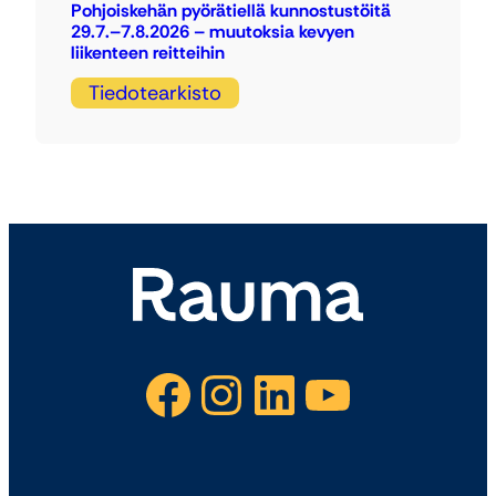
Pohjoiskehän pyörätiellä kunnostustöitä
29.7.–7.8.2026 – muutoksia kevyen
liikenteen reitteihin
Tiedotearkisto
Facebook
Instagram
LinkedIn
YouTube