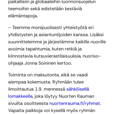
paikallisiin ja globaaleihin luonnonsuojelun
teemoihin sekä edistetään kestäviä
elämäntapoja.
– Teemme monipuolisesti yhteistyötä eri
yhdistysten ja asiantuntijoiden kanssa. Lisäksi
suunnittelemme ja järjestämme kaikille nuorille
avoimia tapahtumia, kuten retkiä ja
kiinnostavia kutsuvierastilaisuuksia, nuoriso-
ohjaaja Jonna Soininen kertoo.
Toiminta on maksutonta, eikä se vaadi
aiempaa kokemusta. Ryhmään tulee
ilmoittautua 1.9. mennessä
sähköisellä
lomakkeella
, joka löytyy Nuorten Rauman
sivuilta osoitteesta
nuortenrauma.fi/ryhmat
.
Vapaita paikkoja voi kysellä myös ryhmän