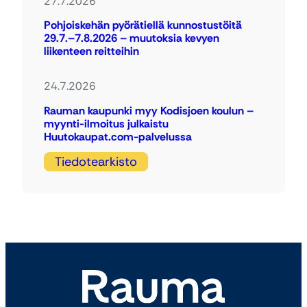
27.7.2026
Pohjoiskehän pyörätiellä kunnostustöitä
29.7.–7.8.2026 – muutoksia kevyen
liikenteen reitteihin
24.7.2026
Rauman kaupunki myy Kodisjoen koulun –
myynti-ilmoitus julkaistu
Huutokaupat.com-palvelussa
Tiedotearkisto