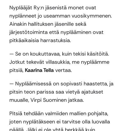
Nyplääjät Ry:n jäsenistä monet ovat
nyplänneet jo useamman vuosikymmenen.
Ainakin hallituksen jäsenille sekä
järjestötoiminta että nyplääminen ovat
pitkäaikaisia harrastuksia.
— Se on koukuttavaa, kuin tekisi käsitöitä.
Jotkut tekevät villasukkia, me nypläämme
pitsiä,
Kaarina Tella
vertaa.
— Nypläämisessä on sopivasti haastetta, ja
pitsin teon parissa saa vietyä ajatukset
muualle, Virpi Suominen jatkaa.
Pitsiä tehdään valmiiden mallien pohjalta,
joten nyplätäkseen ei tarvitse olla luovalla
päällä. Jälki ei ole yhtä herkkää kuin