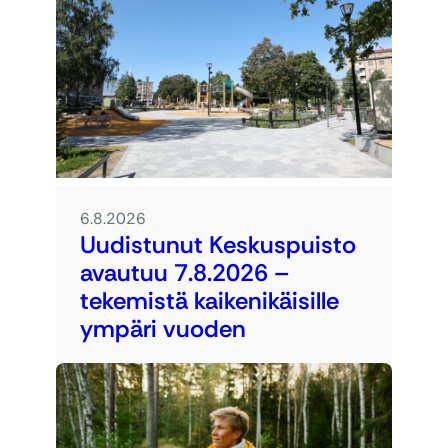
6.8.2026
Uudistunut Keskuspuisto
avautuu 7.8.2026 –
tekemistä kaikenikäisille
ympäri vuoden