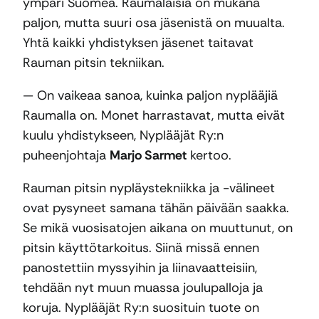
ympäri Suomea. Raumalaisia on mukana
paljon, mutta suuri osa jäsenistä on muualta.
Yhtä kaikki yhdistyksen jäsenet taitavat
Rauman pitsin tekniikan.
— On vaikeaa sanoa, kuinka paljon nyplääjiä
Raumalla on. Monet harrastavat, mutta eivät
kuulu yhdistykseen, Nyplääjät Ry:n
puheenjohtaja
Marjo Sarmet
kertoo.
Rauman pitsin nypläystekniikka ja -välineet
ovat pysyneet samana tähän päivään saakka.
Se mikä vuosisatojen aikana on muuttunut, on
pitsin käyttötarkoitus. Siinä missä ennen
panostettiin myssyihin ja liinavaatteisiin,
tehdään nyt muun muassa joulupalloja ja
koruja. Nyplääjät Ry:n suosituin tuote on