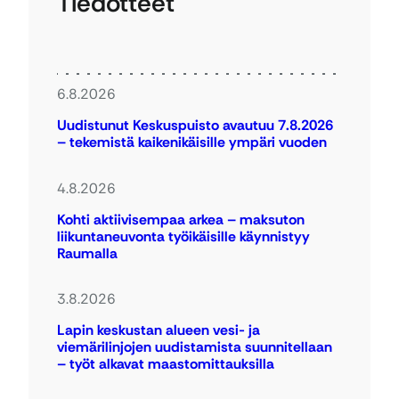
Tiedotteet
6.8.2026
Uudistunut Keskuspuisto avautuu 7.8.2026
– tekemistä kaikenikäisille ympäri vuoden
4.8.2026
Kohti aktiivisempaa arkea – maksuton
liikuntaneuvonta työikäisille käynnistyy
Raumalla
3.8.2026
Lapin keskustan alueen vesi- ja
viemärilinjojen uudistamista suunnitellaan
– työt alkavat maastomittauksilla