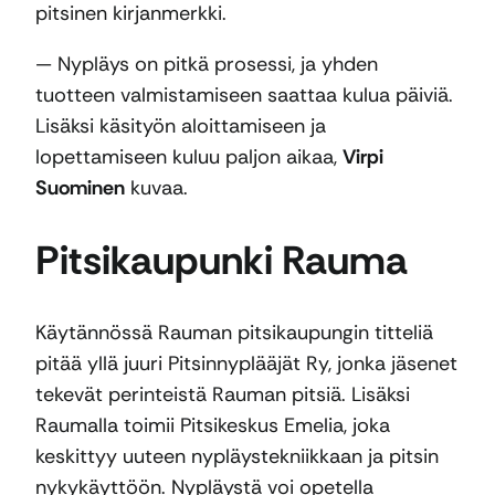
pitsinen kirjanmerkki.
— Nypläys on pitkä prosessi, ja yhden
tuotteen valmistamiseen saattaa kulua päiviä.
Lisäksi käsityön aloittamiseen ja
lopettamiseen kuluu paljon aikaa,
Virpi
Suominen
kuvaa.
Pitsikaupunki Rauma
Käytännössä Rauman pitsikaupungin titteliä
pitää yllä juuri Pitsinnyplääjät Ry, jonka jäsenet
tekevät perinteistä Rauman pitsiä. Lisäksi
Raumalla toimii Pitsikeskus Emelia, joka
keskittyy uuteen nypläystekniikkaan ja pitsin
nykykäyttöön. Nypläystä voi opetella