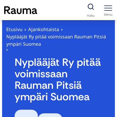
S
i
Menu
Haku
i
r
Etusivu
Ajankohtaista
r
Nyplääjät Ry pitää voimissaan Rauman Pitsiä
y
ympäri Suomea
s
i
Nyplääjät Ry pitää
s
voimissaan
ä
l
Rauman Pitsiä
t
ympäri Suomea
ö
ö
n