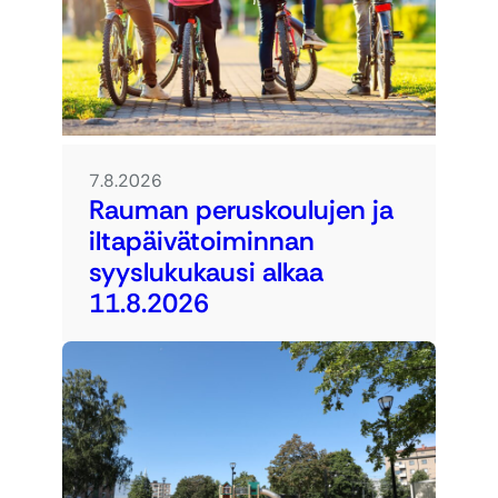
7.8.2026
Rauman peruskoulujen ja
iltapäivätoiminnan
syyslukukausi alkaa
11.8.2026