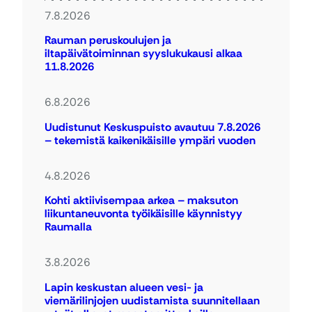
7.8.2026
Rauman peruskoulujen ja
iltapäivätoiminnan syyslukukausi alkaa
11.8.2026
6.8.2026
Uudistunut Keskuspuisto avautuu 7.8.2026
– tekemistä kaikenikäisille ympäri vuoden
4.8.2026
Kohti aktiivisempaa arkea – maksuton
liikuntaneuvonta työikäisille käynnistyy
Raumalla
3.8.2026
Lapin keskustan alueen vesi- ja
viemärilinjojen uudistamista suunnitellaan