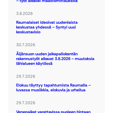
– työt alkavat maastomittauksilla
3.8.2026
Raumalaiset ideoivat uudenlaista
keskustaa yhdessä – Syntyi uusi
keskustavisio
30.7.2026
Äijänsuon uuden jalkapallokentän
rakennustyöt alkavat 3.8.2026 – muutoksia
lähialueen käytössä
29.7.2026
Elokuu täyttyy tapahtumista Raumalla –
luvassa musiikkia, elokuvia ja urheilua
29.7.2026
Venepaikat varattavissa puoleen hintaan