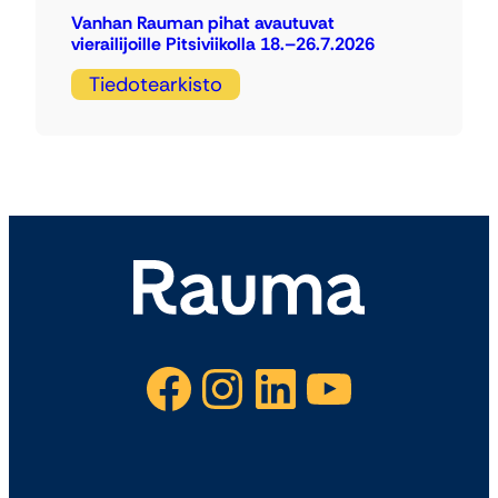
Vanhan Rauman pihat avautuvat
vierailijoille Pitsiviikolla 18.–26.7.2026
Tiedotearkisto
Facebook
Instagram
LinkedIn
YouTube