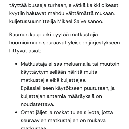
täyttää busseja turhaan, eivätkä kaikki oikeasti
kyytiin haluavat mahdu välttämättä mukaan,
kuljetussuunnittelija Mikael Saive sanoo.
Rauman kaupunki pyytää matkustajia
huomioimaan seuraavat yleiseen järjestykseen
liittyvät asiat:
Matkustaja ei saa meluamalla tai muutoin
käyttäytymisellään häiritä muita
matkustajia eikä kuljettajaa.
Epäasialliseen käytökseen puututaan, ja
kuljettajan antamia määräyksiä on
noudatettava.
Omat jäljet ja roskat tulee siivota, jotta
seuraavien matkustajien on mukava
matkustaa.