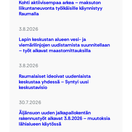
Kohti aktiivisempaa arkea – maksuton
liikuntaneuvonta työikäisille käynnistyy
Raumalla
3.8.2026
Lapin keskustan alueen vesi- ja
viemärilinjojen uudistamista suunnitellaan
– työt alkavat maastomittauksilla
3.8.2026
Raumalaiset ideoivat uudenlaista
keskustaa yhdessä – Syntyi uusi
keskustavisio
30.7.2026
Äijänsuon uuden jalkapallokentän
rakennustyöt alkavat 3.8.2026 – muutoksia
lähialueen käytössä