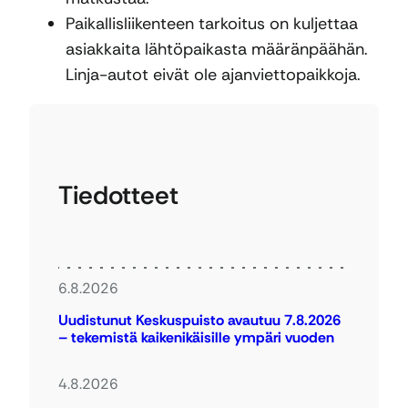
Paikallisliikenteen tarkoitus on kuljettaa
asiakkaita lähtöpaikasta määränpäähän.
Linja-autot eivät ole ajanviettopaikkoja.
Tiedotteet
6.8.2026
Uudistunut Keskuspuisto avautuu 7.8.2026
– tekemistä kaikenikäisille ympäri vuoden
4.8.2026