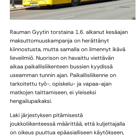
Rauman Gyytin torstaina 1.6. alkanut kesäajan
maksuttomuuskampanja on herättänyt
kiinnostusta, mutta samalla on ilmennyt ikävä
lieveilmiö. Nuorison on havaittu viettävän
aikaa paikallisliikenteen bussien kyydissä
useamman tunnin ajan. Paikallisliikenne on
tarkoitettu työ-, opiskelu- ja vapaa-ajan
matkojen taittamiseen, ei yleiseksi
hengailupaikaksi.
Laki järjestyksen pitämisestä
joukkoliikenteessä määrittää, että kuljettajalla
on oikeus puuttua epäasialliseen käytökseen,