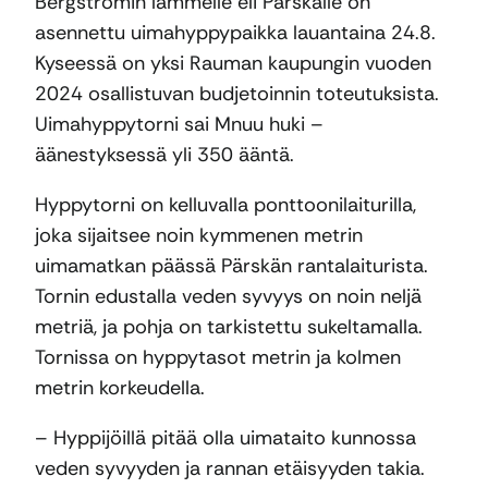
Bergströmin lammelle eli Pärskälle on
asennettu uimahyppypaikka lauantaina 24.8.
Kyseessä on yksi Rauman kaupungin vuoden
2024 osallistuvan budjetoinnin toteutuksista.
Uimahyppytorni sai Mnuu huki –
äänestyksessä yli 350 ääntä.
Hyppytorni on kelluvalla ponttoonilaiturilla,
joka sijaitsee noin kymmenen metrin
uimamatkan päässä Pärskän rantalaiturista.
Tornin edustalla veden syvyys on noin neljä
metriä, ja pohja on tarkistettu sukeltamalla.
Tornissa on hyppytasot metrin ja kolmen
metrin korkeudella.
– Hyppijöillä pitää olla uimataito kunnossa
veden syvyyden ja rannan etäisyyden takia.