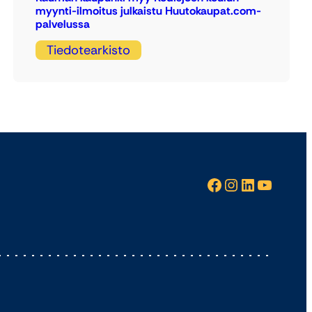
myynti-ilmoitus julkaistu Huutokaupat.com-
palvelussa
Tiedotearkisto
Facebook
Instagram
LinkedIn
YouTube