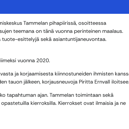
miskeskus Tammelan pihapiirissä, osoitteessa
essujen teemana on tänä vuonna perinteinen maalaus.
tuote-esittelyjä sekä asiantuntijaneuvontaa.
viimeksi vuonna 2020.
asta ja korjaamisesta kiinnostuneiden ihmisten kanss
n tauon jälkeen, korjausneuvoja Piritta Ernvall iloitsee
oko tapahtuman ajan. Tammelan toimintaan sekä
stetuilla kierroksilla. Kierrokset ovat ilmaisia ja ne