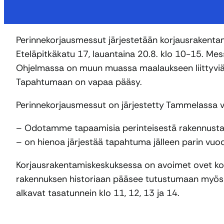
Perinnekorjausmessut järjestetään korjausrakenta
Eteläpitkäkatu 17, lauantaina 20.8. klo 10-15. M
Ohjelmassa on muun muassa maalaukseen liittyviä 
Tapahtumaan on vapaa pääsy.
Perinnekorjausmessut on järjestetty Tammelassa 
– Odotamme tapaamisia perinteisestä rakennustav
– on hienoa järjestää tapahtuma jälleen parin vuode
Korjausrakentamiskeskuksessa on avoimet ovet k
rakennuksen historiaan pääsee tutustumaan myös opa
alkavat tasatunnein klo 11, 12, 13 ja 14.