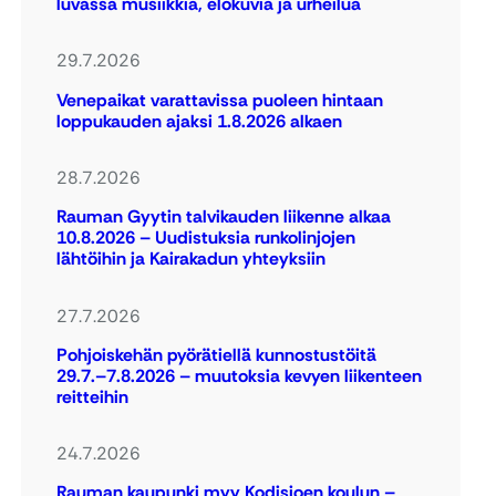
luvassa musiikkia, elokuvia ja urheilua
29.7.2026
Venepaikat varattavissa puoleen hintaan
loppukauden ajaksi 1.8.2026 alkaen
28.7.2026
Rauman Gyytin talvikauden liikenne alkaa
10.8.2026 – Uudistuksia runkolinjojen
lähtöihin ja Kairakadun yhteyksiin
27.7.2026
Pohjoiskehän pyörätiellä kunnostustöitä
29.7.–7.8.2026 – muutoksia kevyen liikenteen
reitteihin
24.7.2026
Rauman kaupunki myy Kodisjoen koulun –