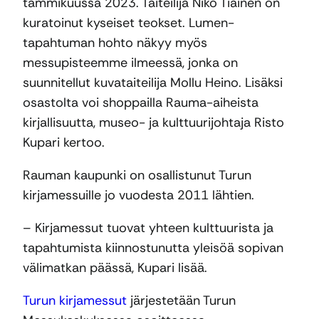
tammikuussa 2023. Taiteilija Niko Tiainen on
kuratoinut kyseiset teokset. Lumen-
tapahtuman hohto näkyy myös
messupisteemme ilmeessä, jonka on
suunnitellut kuvataiteilija Mollu Heino. Lisäksi
osastolta voi shoppailla Rauma-aiheista
kirjallisuutta, museo- ja kulttuurijohtaja Risto
Kupari kertoo.
Rauman kaupunki on osallistunut Turun
kirjamessuille jo vuodesta 2011 lähtien.
– Kirjamessut tuovat yhteen kulttuurista ja
tapahtumista kiinnostunutta yleisöä sopivan
välimatkan päässä, Kupari lisää.
Turun kirjamessut
järjestetään Turun