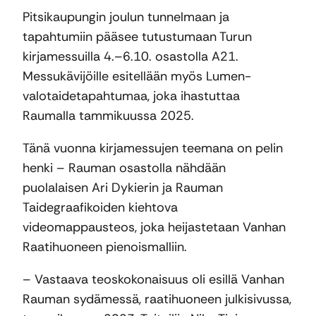
Pitsikaupungin joulun tunnelmaan ja
tapahtumiin pääsee tutustumaan Turun
kirjamessuilla 4.–6.10. osastolla A21.
Messukävijöille esitellään myös Lumen-
valotaidetapahtumaa, joka ihastuttaa
Raumalla tammikuussa 2025.
Tänä vuonna kirjamessujen teemana on pelin
henki – Rauman osastolla nähdään
puolalaisen Ari Dykierin ja Rauman
Taidegraafikoiden kiehtova
videomappausteos, joka heijastetaan Vanhan
Raatihuoneen pienoismalliin.
– Vastaava teoskokonaisuus oli esillä Vanhan
Rauman sydämessä, raatihuoneen julkisivussa,