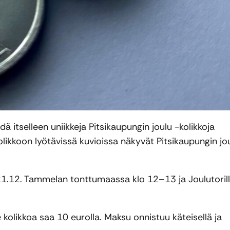
ödä itselleen uniikkeja Pitsikaupungin joulu -kolikkoja
ikkoon lyötävissä kuvioissa näkyvät Pitsikaupungin jo
21.12. Tammelan tonttumaassa klo 12–13 ja Joulutoril
 kolikkoa saa 10 eurolla. Maksu onnistuu käteisellä ja