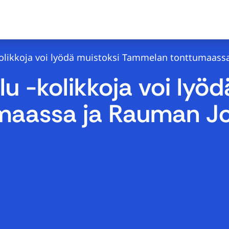
kolikkoja voi lyödä muistoksi Tammelan tonttumaassa
lu -kolikkoja voi lyö
aassa ja Rauman Jou