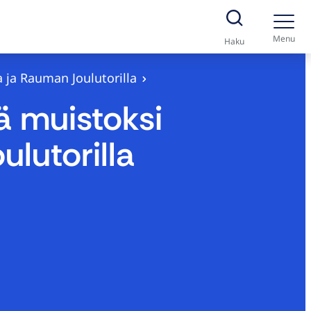
Menu
Haku
 ja Rauman Joulutorilla
dä muistoksi
lutorilla