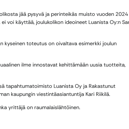
 Kolikosta jää pysyvä ja perinteikäs muisto vuoden 2024
ei voi käyttää, joulukolikon ideoineet Luanista Oy:n Sar
n kyseinen toteutus on oivaltava esimerkki joulun
suaalinen ilme innostavat kehittämään uusia tuotteita,
ssä tapahtumatoimisto Luanista Oy ja Rakastunut
n kaupungin viestintäasiantuntija Kari Riikilä.
onka yrittäjä on raumalaislähtöinen.