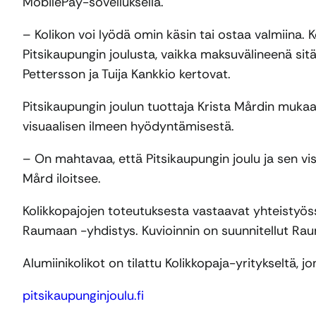
MobilePay-sovelluksella.
– Kolikon voi lyödä omin käsin tai ostaa valmiina.
Pitsikaupungin joulusta, vaikka maksuvälineenä sitä 
Pettersson ja Tuija Kankkio kertovat.
Pitsikaupungin joulun tuottaja Krista Mårdin mukaa
visuaalisen ilmeen hyödyntämisestä.
– On mahtavaa, että Pitsikaupungin joulu ja sen vi
Mård iloitsee.
Kolikkopajojen toteutuksesta vastaavat yhteistyö
Raumaan -yhdistys. Kuvioinnin on suunnitellut Rauma
Alumiinikolikot on tilattu Kolikkopaja-yritykseltä, j
pitsikaupunginjoulu.fi