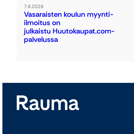
7.8.2026
Vasaraisten koulun myynti-
ilmoitus on
julkaistu Huutokaupat.com-
palvelussa