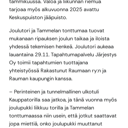
tammikuussa. Valoa ja liikunnan riemua
tarjoaa myös alkuvuonna 2025 avattu
Keskuspuiston jääpuisto.
Joulutori ja Tammelan tonttumaa tuovat
mukanaan ripauksen joulun taikaa ja iloista
yhdessä tekemisen henkeä. Joulutori aukeaa
lauantaina 29.11. Tapahtumapalvelu Järjestys
Oy toimii tapahtumien tuottajana
yhteistyössä Rakastunut Raumaan ry:n ja
Rauman kaupungin kanssa.
– Perinteinen ja tunnelmallinen ulkotuli
Kauppatorilla saa jatkoa, ja tänä vuonna myös
joulupukki liikkuu torilla ja Tammelan
tonttumaassa niin usein, että jotkut saattavat
jopa miettiä, onko joulupukki muuttanut