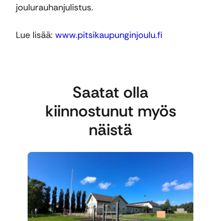
joulurauhanjulistus.
Lue lisää:
www.pitsikaupunginjoulu.fi
Saatat olla
kiinnostunut myös
näistä