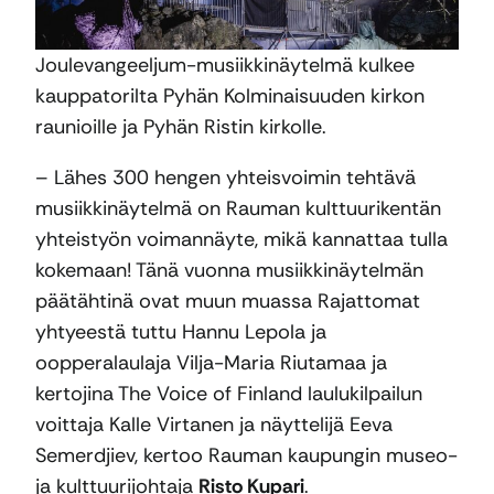
Joulevangeeljum-musiikkinäytelmä kulkee
kauppatorilta Pyhän Kolminaisuuden kirkon
raunioille ja Pyhän Ristin kirkolle.
– Lähes 300 hengen yhteisvoimin tehtävä
musiikkinäytelmä on Rauman kulttuurikentän
yhteistyön voimannäyte, mikä kannattaa tulla
kokemaan! Tänä vuonna musiikkinäytelmän
päätähtinä ovat muun muassa Rajattomat
yhtyeestä tuttu Hannu Lepola ja
oopperalaulaja Vilja-Maria Riutamaa ja
kertojina The Voice of Finland laulukilpailun
voittaja Kalle Virtanen ja näyttelijä Eeva
Semerdjiev, kertoo Rauman kaupungin museo-
ja kulttuurijohtaja
Risto Kupari
.