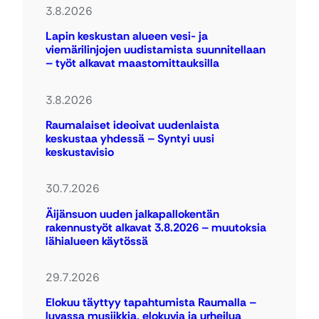
3.8.2026
Lapin keskustan alueen vesi- ja
viemärilinjojen uudistamista suunnitellaan
– työt alkavat maastomittauksilla
3.8.2026
Raumalaiset ideoivat uudenlaista
keskustaa yhdessä – Syntyi uusi
keskustavisio
30.7.2026
Äijänsuon uuden jalkapallokentän
rakennustyöt alkavat 3.8.2026 – muutoksia
lähialueen käytössä
29.7.2026
Elokuu täyttyy tapahtumista Raumalla –
luvassa musiikkia, elokuvia ja urheilua