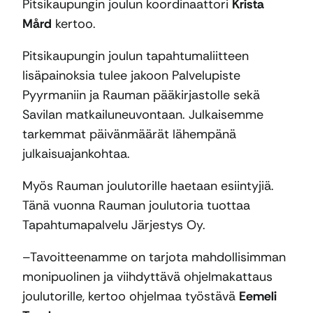
Pitsikaupungin joulun koordinaattori
Krista
Mård
kertoo.
Pitsikaupungin joulun tapahtumaliitteen
lisäpainoksia tulee jakoon Palvelupiste
Pyyrmaniin ja Rauman pääkirjastolle sekä
Savilan matkailuneuvontaan. Julkaisemme
tarkemmat päivänmäärät lähempänä
julkaisuajankohtaa.
Myös Rauman joulutorille haetaan esiintyjiä.
Tänä vuonna Rauman joulutoria tuottaa
Tapahtumapalvelu Järjestys Oy.
–Tavoitteenamme on tarjota mahdollisimman
monipuolinen ja viihdyttävä ohjelmakattaus
joulutorille, kertoo ohjelmaa työstävä
Eemeli