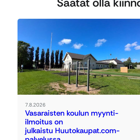
Saatat olla kiin
7.8.2026
Vasaraisten koulun myynti-
ilmoitus on
julkaistu Huutokaupat.com-
palvelussa