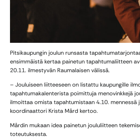
Pitsikaupungin joulun runsasta tapahtumatarjontaa
ensimmäistä kertaa painetun tapahtumaliitteen avull
20.11. ilmestyvän Raumalaisen välissä.
– Jouluiseen liitteeseen on listattu kaupungille i
tapahtumakalenterista poimittuja menovinkkejä joul
ilmoittaa omista tapahtumistaan 4.10. mennessä ja 
koordinaattori Krista Mård kertoo.
Mårdin mukaan idea painetun joululiitteen tekemise
toteutuksesta.