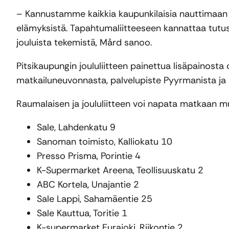
– Kannustamme kaikkia kaupunkilaisia nauttimaan 
elämyksistä. Tapahtumaliitteeseen kannattaa tutus
jouluista tekemistä, Mård sanoo.
Pitsikaupungin joululiitteen painettua lisäpainosta 
matkailuneuvonnasta, palvelupiste Pyyrmanista ja
Raumalaisen ja joululiitteen voi napata matkaan 
Sale, Lahdenkatu 9
Sanoman toimisto, Kalliokatu 10
Presso Prisma, Porintie 4
K-Supermarket Areena, Teollisuuskatu 2
ABC Kortela, Unajantie 2
Sale Lappi, Sahamäentie 25
Sale Kauttua, Toritie 1
K-supermarket Eurajoki, Riikontie 2