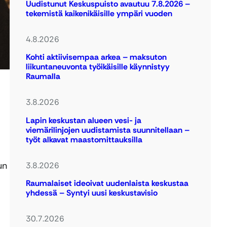
Uudistunut Keskuspuisto avautuu 7.8.2026 –
tekemistä kaikenikäisille ympäri vuoden
4.8.2026
Kohti aktiivisempaa arkea – maksuton
liikuntaneuvonta työikäisille käynnistyy
Raumalla
3.8.2026
Lapin keskustan alueen vesi- ja
viemärilinjojen uudistamista suunnitellaan –
työt alkavat maastomittauksilla
un
3.8.2026
Raumalaiset ideoivat uudenlaista keskustaa
yhdessä – Syntyi uusi keskustavisio
30.7.2026