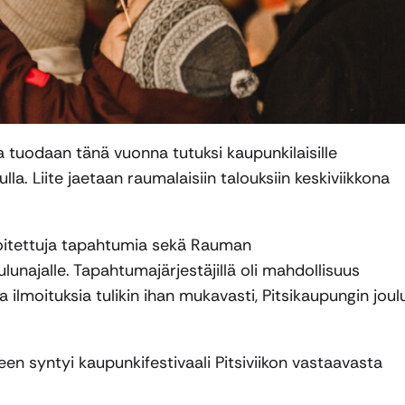
 tuodaan tänä vuonna tutuksi kaupunkilaisille
a. Liite jaetaan raumalaisiin talouksiin keskiviikkona
lmoitettuja tapahtumia sekä Rauman
unajalle. Tapahtumajärjestäjillä oli mahdollisuus
ilmoituksia tulikin ihan mukavasti, Pitsikaupungin joul
en syntyi kaupunkifestivaali Pitsiviikon vastaavasta