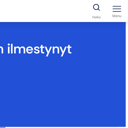
Menu
Haku
n ilmestynyt