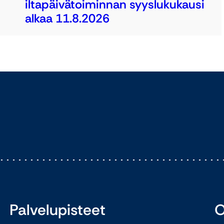
iltapäivätoiminnan syyslukukausi
alkaa 11.8.2026
Palvelupisteet
O