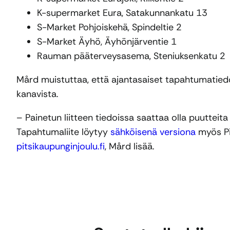
K-supermarket Eura, Satakunnankatu 13
S-Market Pohjoiskehä, Spindeltie 2
S-Market Äyhö, Äyhönjärventie 1
Rauman pääterveysasema, Steniuksenkatu 2
Mård muistuttaa, että ajantasaiset tapahtumatiedo
kanavista.
– Painetun liitteen tiedoissa saattaa olla puutteit
Tapahtumaliite löytyy
sähköisenä versiona
myös Pit
pitsikaupunginjoulu.fi
, Mård lisää.