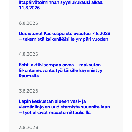
iltapäivätoiminnan syyslukukausi alkaa
11.8.2026
6.8.2026
Uudistunut Keskuspuisto avautuu 7.8.2026
– tekemistä kaikenikäisille ympäri vuoden
4.8.2026
Kohti aktiivisempaa arkea – maksuton
liikuntaneuvonta työikäisille käynnistyy
Raumalla
3.8.2026
Lapin keskustan alueen vesi- ja
viemärilinjojen uudistamista suunnitellaan
– työt alkavat maastomittauksilla
3.8.2026