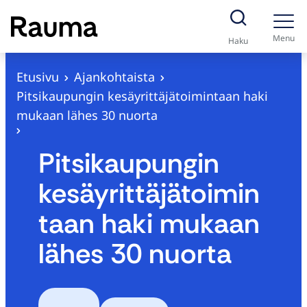
S
i
Menu
Haku
i
r
Etusivu
Ajankohtaista
r
Pitsikaupungin kesäyrittäjätoimintaan haki
y
mukaan lähes 30 nuorta
s
i
Pitsikaupungin
s
kesäyrittäjätoimin
ä
l
taan haki mukaan
t
lähes 30 nuorta
ö
ö
n