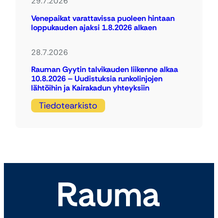
29.7.2026
Venepaikat varattavissa puoleen hintaan
loppukauden ajaksi 1.8.2026 alkaen
28.7.2026
Rauman Gyytin talvikauden liikenne alkaa
10.8.2026 – Uudistuksia runkolinjojen
lähtöihin ja Kairakadun yhteyksiin
Tiedotearkisto