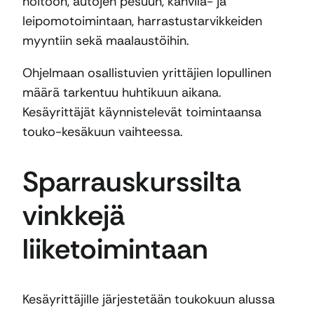
hoitoon, autojen pesuun, kahvila- ja
leipomotoimintaan, harrastustarvikkeiden
myyntiin sekä maalaustöihin.
Ohjelmaan osallistuvien yrittäjien lopullinen
määrä tarkentuu huhtikuun aikana.
Kesäyrittäjät käynnistelevät toimintaansa
touko-kesäkuun vaihteessa.
Sparrauskurssilta
vinkkejä
liiketoimintaan
Kesäyrittäjille järjestetään toukokuun alussa