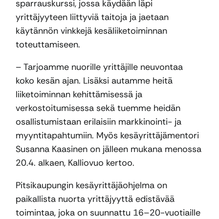
sparrauskurssi, jossa käydään läpi
yrittäjyyteen liittyviä taitoja ja jaetaan
käytännön vinkkejä kesäliiketoiminnan
toteuttamiseen.
– Tarjoamme nuorille yrittäjille neuvontaa
koko kesän ajan. Lisäksi autamme heitä
liiketoiminnan kehittämisessä ja
verkostoitumisessa sekä tuemme heidän
osallistumistaan erilaisiin markkinointi- ja
myyntitapahtumiin. Myös kesäyrittäjämentori
Susanna Kaasinen on jälleen mukana menossa
20.4. alkaen, Kalliovuo kertoo.
Pitsikaupungin kesäyrittäjäohjelma on
paikallista nuorta yrittäjyyttä edistävää
toimintaa, joka on suunnattu 16–20-vuotiaille