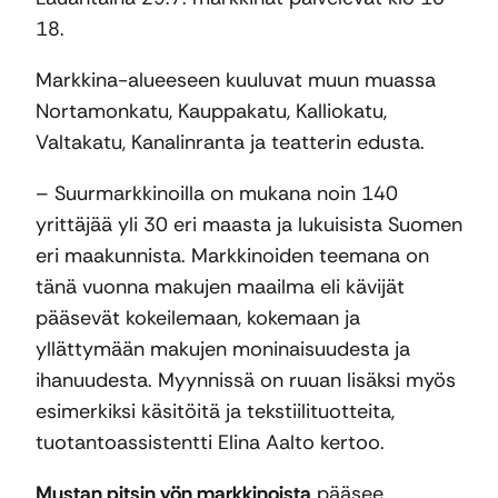
18.
Markkina-alueeseen kuuluvat muun muassa
Nortamonkatu, Kauppakatu, Kalliokatu,
Valtakatu, Kanalinranta ja teatterin edusta.
– Suurmarkkinoilla on mukana noin 140
yrittäjää yli 30 eri maasta ja lukuisista Suomen
eri maakunnista. Markkinoiden teemana on
tänä vuonna makujen maailma eli kävijät
pääsevät kokeilemaan, kokemaan ja
yllättymään makujen moninaisuudesta ja
ihanuudesta. Myynnissä on ruuan lisäksi myös
esimerkiksi käsitöitä ja tekstiilituotteita,
tuotantoassistentti Elina Aalto kertoo.
Mustan pitsin yön markkinoista
pääsee