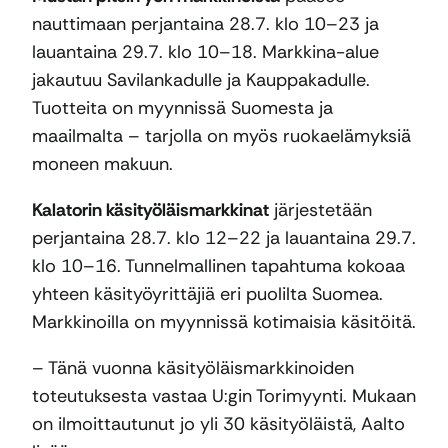
nauttimaan perjantaina 28.7. klo 10–23 ja
lauantaina 29.7. klo 10–18. Markkina-alue
jakautuu Savilankadulle ja Kauppakadulle.
Tuotteita on myynnissä Suomesta ja
maailmalta – tarjolla on myös ruokaelämyksiä
moneen makuun.
Kalatorin käsityöläismarkkinat
järjestetään
perjantaina 28.7. klo 12–22 ja lauantaina 29.7.
klo 10–16. Tunnelmallinen tapahtuma kokoaa
yhteen käsityöyrittäjiä eri puolilta Suomea.
Markkinoilla on myynnissä kotimaisia käsitöitä.
– Tänä vuonna käsityöläismarkkinoiden
toteutuksesta vastaa U:gin Torimyynti. Mukaan
on ilmoittautunut jo yli 30 käsityöläistä, Aalto