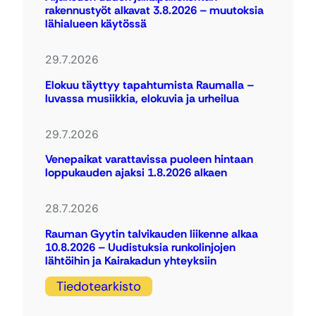
rakennustyöt alkavat 3.8.2026 – muutoksia
lähialueen käytössä
29.7.2026
Elokuu täyttyy tapahtumista Raumalla –
luvassa musiikkia, elokuvia ja urheilua
29.7.2026
Venepaikat varattavissa puoleen hintaan
loppukauden ajaksi 1.8.2026 alkaen
28.7.2026
Rauman Gyytin talvikauden liikenne alkaa
10.8.2026 – Uudistuksia runkolinjojen
lähtöihin ja Kairakadun yhteyksiin
Tiedotearkisto