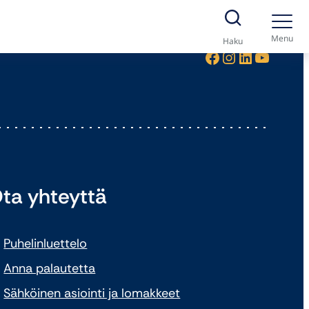
Menu
Haku
Facebook
Instagram
LinkedIn
YouTube
ta yhteyttä
Puhelinluettelo
Anna palautetta
Sähköinen asiointi ja lomakkeet