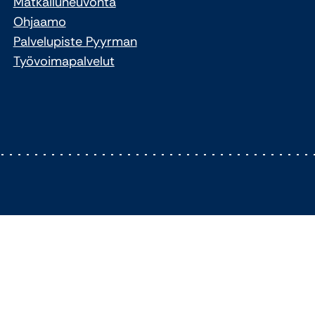
Matkailuneuvonta
Ohjaamo
Palvelupiste Pyyrman
Työvoimapalvelut