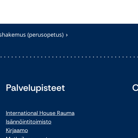
ushakemus (perusopetus)
Palvelupisteet
O
International House Rauma
Isännöintitoimisto
Kirjaamo