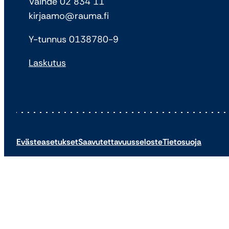
Vaihde 02 834 11
kirjaamo@rauma.fi
Y-tunnus 0138780-9
Laskutus
Evästeasetukset
Saavutettavuusseloste
Tietosuoja