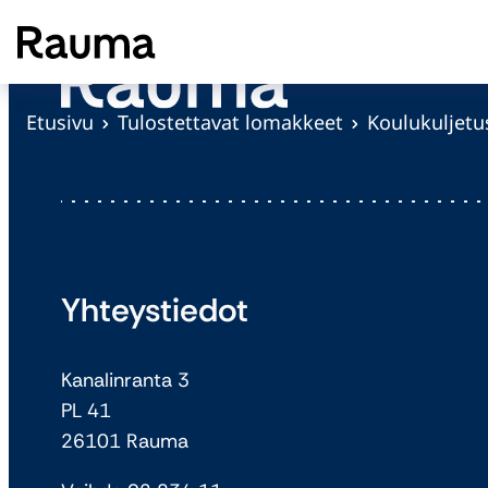
S
i
i
r
Etusivu
Tulostettavat lomakkeet
Koulukuljet
r
y
s
i
s
ä
Yhteystiedot
l
t
Kanalinranta 3
ö
PL 41
ö
26101 Rauma
n