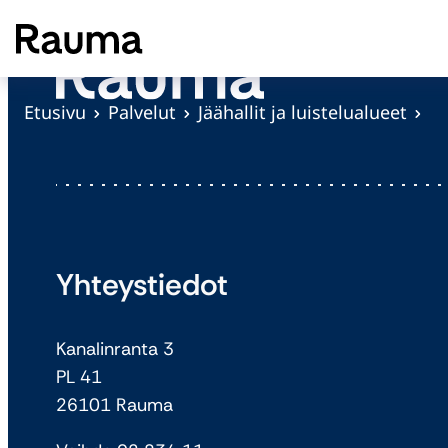
S
i
i
r
Etusivu
Palvelut
Jäähallit ja luistelualueet
r
y
s
i
s
ä
Yhteystiedot
l
t
Kanalinranta 3
ö
PL 41
ö
26101 Rauma
n