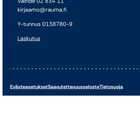
Vaihde 02 834 11
kirjaamo@rauma.fi
Y-tunnus 0138780-9
Laskutus
Evästeasetukset
Saavutettavuusseloste
Tietosuoja