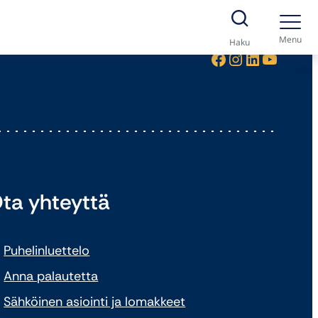
Menu
Haku
Facebook
Instagram
LinkedIn
YouTube
ta yhteyttä
Puhelinluettelo
Anna palautetta
Sähköinen asiointi ja lomakkeet