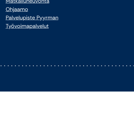
Matkailuneuvonta
Ohjaamo
Palvelupiste Pyyrman
Työvoimapalvelut