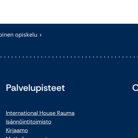
oinen opiskelu
Palvelupisteet
O
International House Rauma
Isännöintitoimisto
Kirjaamo