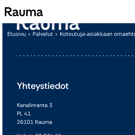
S
i
i
r
Etusivu
Palvelut
Kotoutuja-asiakkaan omaeht
r
y
s
i
s
ä
Yhteystiedot
l
t
Kanalinranta 3
ö
PL 41
ö
26101 Rauma
n