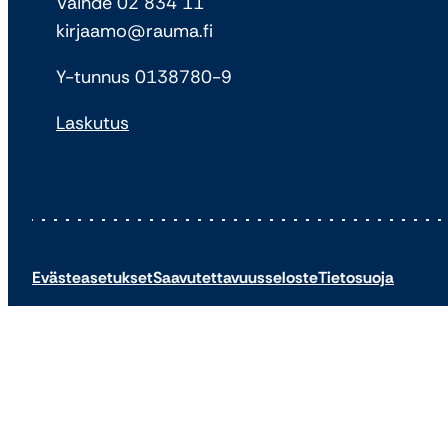
Vaihde 02 834 11
kirjaamo@rauma.fi
Y-tunnus 0138780-9
Laskutus
Evästeasetukset
Saavutettavuusseloste
Tietosuoja