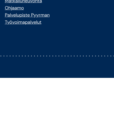
Matkailuneuvonta
Ohjaamo
Palvelupiste Pyyrman
Työvoimapalvelut