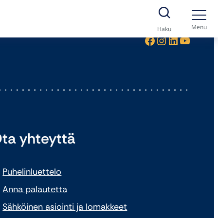
Menu
Haku
Facebook
Instagram
LinkedIn
YouTube
ta yhteyttä
Puhelinluettelo
Anna palautetta
Sähköinen asiointi ja lomakkeet