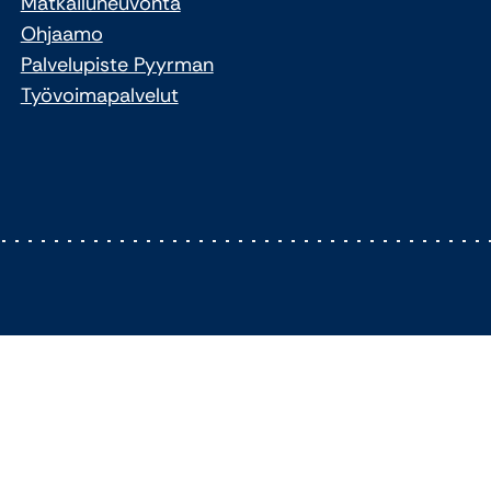
Matkailuneuvonta
Ohjaamo
Palvelupiste Pyyrman
Työvoimapalvelut