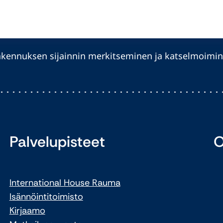
rakennuksen sijainnin merkitseminen ja katselmoimi
Palvelupisteet
O
International House Rauma
Isännöintitoimisto
Kirjaamo