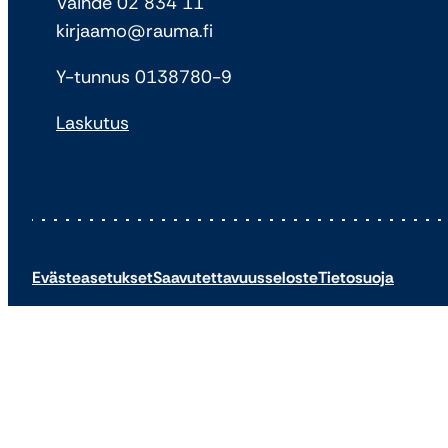
Vaihde 02 834 11
kirjaamo@rauma.fi
Y-tunnus 0138780-9
Laskutus
Evästeasetukset
Saavutettavuusseloste
Tietosuoja