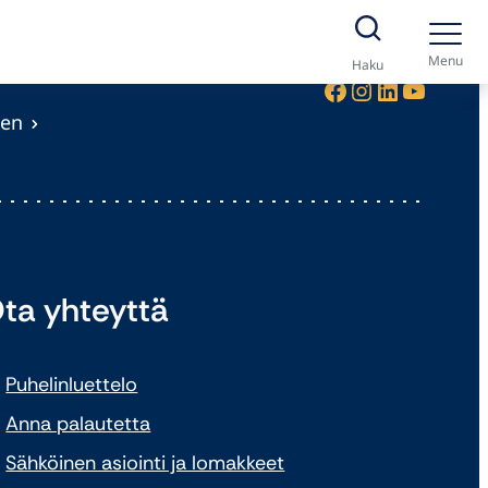
Menu
Haku
Facebook
Instagram
LinkedIn
YouTube
nen
ta yhteyttä
Puhelinluettelo
Anna palautetta
Sähköinen asiointi ja lomakkeet