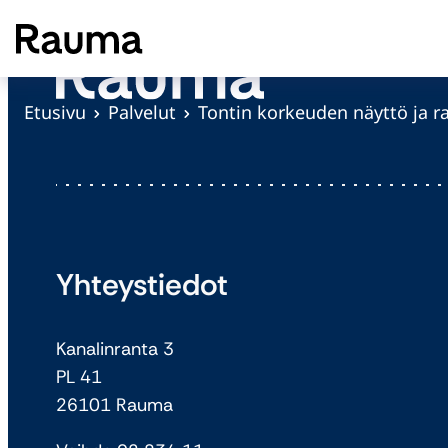
S
i
i
r
Etusivu
Palvelut
Tontin korkeuden näyttö ja 
r
y
s
i
s
ä
Yhteystiedot
l
t
Kanalinranta 3
ö
PL 41
ö
26101 Rauma
n