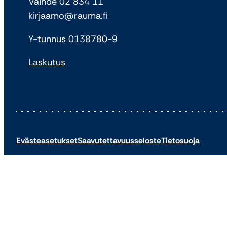
Vaihde 02 834 11
kirjaamo@rauma.fi
Y-tunnus 0138780-9
Laskutus
Evästeasetukset
Saavutettavuusseloste
Tietosuoja