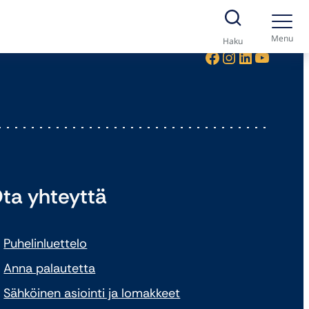
Menu
Haku
Facebook
Instagram
LinkedIn
YouTube
ta yhteyttä
Puhelinluettelo
Anna palautetta
Sähköinen asiointi ja lomakkeet