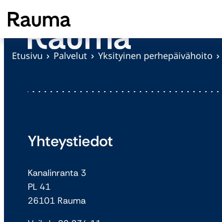
S
i
i
r
Etusivu
Palvelut
Yksityinen perhepäivähoito
r
y
s
i
s
ä
Yhteystiedot
l
t
Kanalinranta 3
ö
PL 41
ö
26101 Rauma
n