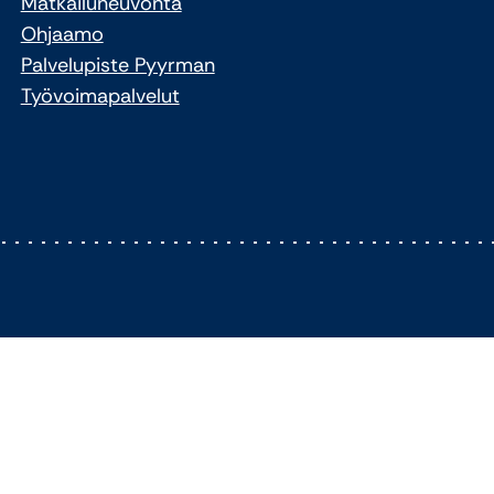
Matkailuneuvonta
Ohjaamo
Palvelupiste Pyyrman
Työvoimapalvelut