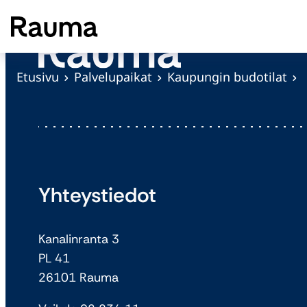
S
i
i
r
Etusivu
Palvelupaikat
Kaupungin budotilat
r
y
s
i
s
ä
Yhteystiedot
l
t
Kanalinranta 3
ö
PL 41
ö
26101 Rauma
n