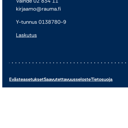
Vaihde 02 834 11
kirjaamo@rauma.fi
Y-tunnus 0138780-9
Laskutus
Evästeasetukset
Saavutettavuusseloste
Tietosuoja