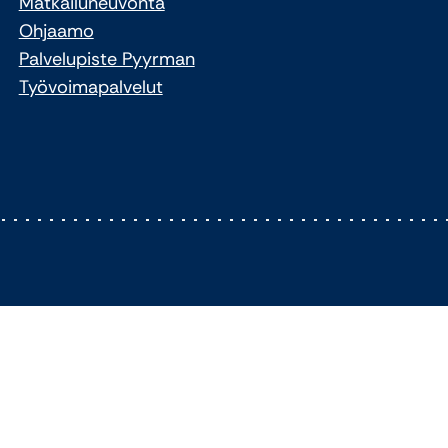
Matkailuneuvonta
Ohjaamo
Palvelupiste Pyyrman
Työvoimapalvelut