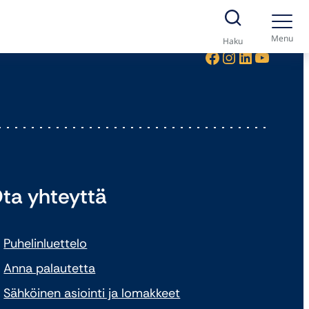
Menu
Haku
Facebook
Instagram
LinkedIn
YouTube
ta yhteyttä
Puhelinluettelo
Anna palautetta
Sähköinen asiointi ja lomakkeet