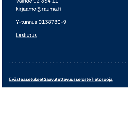
Vaihde 02 834 11
kirjaamo@rauma.fi
Y-tunnus 0138780-9
Laskutus
Evästeasetukset
Saavutettavuusseloste
Tietosuoja