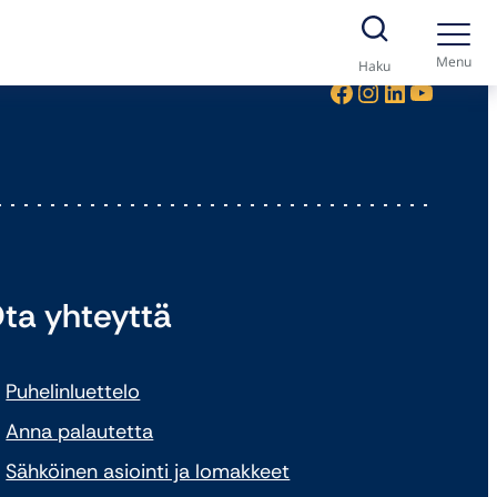
Menu
Haku
Facebook
Instagram
LinkedIn
YouTube
ta yhteyttä
Puhelinluettelo
Anna palautetta
Sähköinen asiointi ja lomakkeet