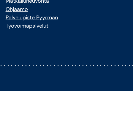
Matkailuneuvonta
Ohjaamo
Palvelupiste Pyyrman
Työvoimapalvelut