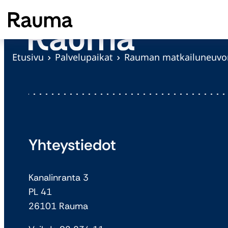
S
i
i
r
Etusivu
Palvelupaikat
Rauman matkailuneuvo
r
y
s
i
s
ä
Yhteystiedot
l
t
Kanalinranta 3
ö
PL 41
ö
26101 Rauma
n