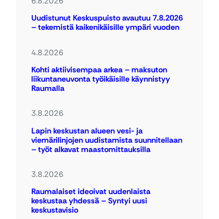
6.8.2026
Uudistunut Keskuspuisto avautuu 7.8.2026
– tekemistä kaikenikäisille ympäri vuoden
4.8.2026
Kohti aktiivisempaa arkea – maksuton
liikuntaneuvonta työikäisille käynnistyy
Raumalla
3.8.2026
Lapin keskustan alueen vesi- ja
viemärilinjojen uudistamista suunnitellaan
– työt alkavat maastomittauksilla
3.8.2026
Raumalaiset ideoivat uudenlaista
keskustaa yhdessä – Syntyi uusi
keskustavisio