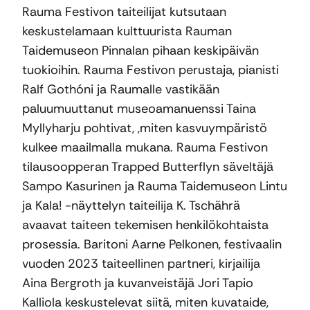
Rauma Festivon taiteilijat kutsutaan
keskustelamaan kulttuurista Rauman
Taidemuseon Pinnalan pihaan keskipäivän
tuokioihin. Rauma Festivon perustaja, pianisti
Ralf Gothóni ja Raumalle vastikään
paluumuuttanut museoamanuenssi Taina
Myllyharju pohtivat, ,miten kasvuympäristö
kulkee maailmalla mukana. Rauma Festivon
tilausoopperan Trapped Butterflyn säveltäjä
Sampo Kasurinen ja Rauma Taidemuseon Lintu
ja Kala! -näyttelyn taiteilija K. Tschährä
avaavat taiteen tekemisen henkilökohtaista
prosessia. Baritoni Aarne Pelkonen, festivaalin
vuoden 2023 taiteellinen partneri, kirjailija
Aina Bergroth ja kuvanveistäjä Jori Tapio
Kalliola keskustelevat siitä, miten kuvataide,