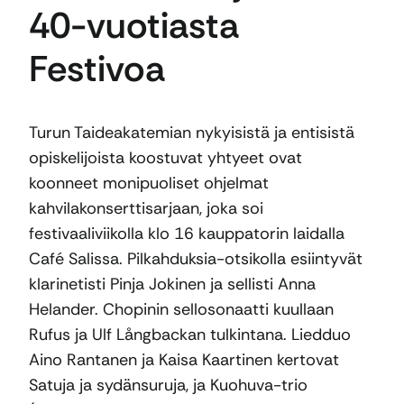
40-vuotiasta
Festivoa
Turun Taideakatemian nykyisistä ja entisistä
opiskelijoista koostuvat yhtyeet ovat
koonneet monipuoliset ohjelmat
kahvilakonserttisarjaan, joka soi
festivaaliviikolla klo 16 kauppatorin laidalla
Café Salissa. Pilkahduksia-otsikolla esiintyvät
klarinetisti Pinja Jokinen ja sellisti Anna
Helander. Chopinin sellosonaatti kuullaan
Rufus ja Ulf Långbackan tulkintana. Liedduo
Aino Rantanen ja Kaisa Kaartinen kertovat
Satuja ja sydänsuruja, ja Kuohuva-trio