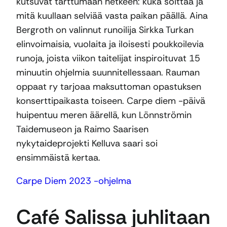
kutsuvat tarttumaan hetkeen: kuka soittaa ja
mitä kuullaan selviää vasta paikan päällä. Aina
Bergroth on valinnut runoilija Sirkka Turkan
elinvoimaisia, vuolaita ja iloisesti poukkoilevia
runoja, joista viikon taitelijat inspiroituvat 15
minuutin ohjelmia suunnitellessaan. Rauman
oppaat ry tarjoaa maksuttoman opastuksen
konserttipaikasta toiseen. Carpe diem -päivä
huipentuu meren äärellä, kun Lönnströmin
Taidemuseon ja Raimo Saarisen
nykytaideprojekti Kelluva saari soi
ensimmäistä kertaa.
Carpe Diem 2023 -ohjelma
Café Salissa juhlitaan