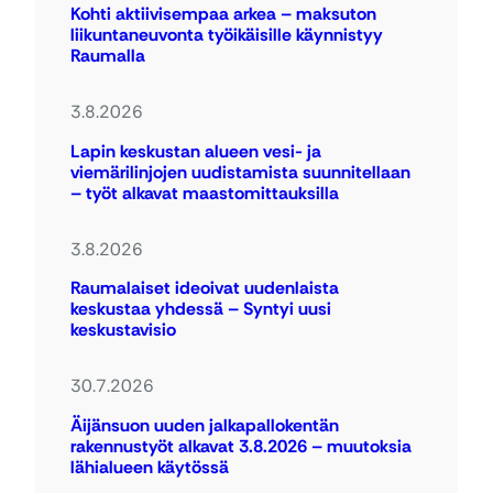
Kohti aktiivisempaa arkea – maksuton
liikuntaneuvonta työikäisille käynnistyy
Raumalla
3.8.2026
Lapin keskustan alueen vesi- ja
viemärilinjojen uudistamista suunnitellaan
– työt alkavat maastomittauksilla
3.8.2026
Raumalaiset ideoivat uudenlaista
keskustaa yhdessä – Syntyi uusi
keskustavisio
30.7.2026
Äijänsuon uuden jalkapallokentän
rakennustyöt alkavat 3.8.2026 – muutoksia
lähialueen käytössä