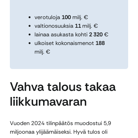
verotuloja
100
milj. €
valtionosuuksia
11
milj. €
lainaa asukasta kohti
2 320
€
ulkoiset kokonaismenot
188
milj. €
Vahva talous takaa
liikkumavaran
Vuoden 2024 tilinpäätös muodostui 5,9
miljoonaa ylijäämäiseksi. Hyvä tulos oli