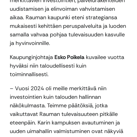
merkittävien investointien, palvelurakenteiden
uudistamisen ja elinvoiman vahvistamisen
aikaa. Rauman kaupunki eteni strategiansa
mukaisesti kehittäen peruspalveluita ja luoden
samalla vahvaa pohjaa tulevaisuuden kasvulle
ja hyvinvoinnille.
Kaupunginjohtaja
Esko Poikela
kuvailee vuotta
hyväksi niin taloudellisesti kuin
toiminnallisesti.
– Vuosi 2024 oli meille merkittävä niin
investointien kuin talouden hallinnan
näkökulmasta. Teimme päätöksiä, jotka
vaikuttavat Rauman tulevaisuuteen pitkälle
eteenpäin. Karin kampuksen avautuminen ja
uuden uimahallin valmistuminen ovat näkyviä