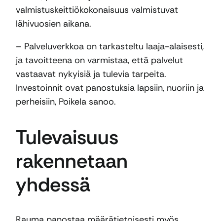
valmistuskeittiökokonaisuus valmistuvat
lähivuosien aikana.
– Palveluverkkoa on tarkasteltu laaja-alaisesti,
ja tavoitteena on varmistaa, että palvelut
vastaavat nykyisiä ja tulevia tarpeita.
Investoinnit ovat panostuksia lapsiin, nuoriin ja
perheisiin, Poikela sanoo.
Tulevaisuus
rakennetaan
yhdessä
Rauma panostaa määrätietoisesti myös