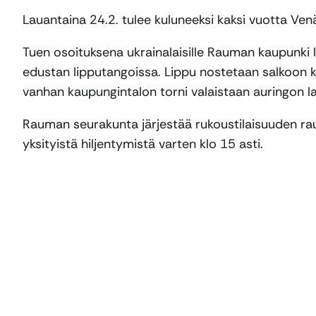
Lauantaina 24.2. tulee kuluneeksi kaksi vuotta Ve
Tuen osoituksena ukrainalaisille Rauman kaupunki l
edustan lipputangoissa. Lippu nostetaan salkoon kl
vanhan kaupungintalon torni valaistaan auringon las
Rauman seurakunta järjestää rukoustilaisuuden rau
yksityistä hiljentymistä varten klo 15 asti.