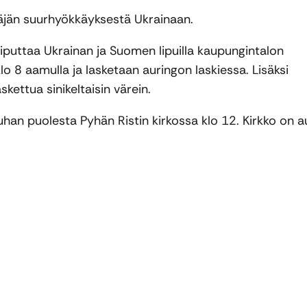
näjän suurhyökkäyksestä Ukrainaan.
iputtaa Ukrainan ja Suomen lipuilla kaupungintalon
o 8 aamulla ja lasketaan auringon laskiessa. Lisäksi
kettua sinikeltaisin värein.
han puolesta Pyhän Ristin kirkossa klo 12. Kirkko on a