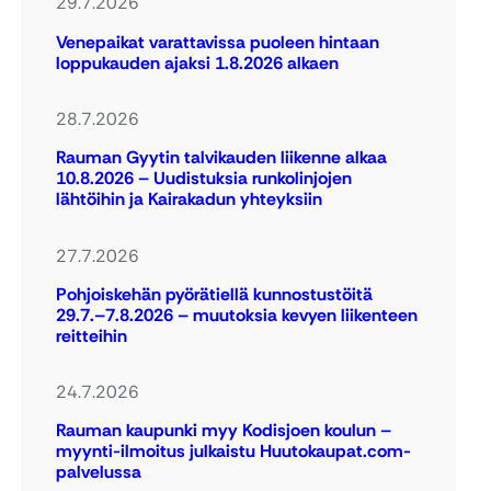
29.7.2026
Venepaikat varattavissa puoleen hintaan
loppukauden ajaksi 1.8.2026 alkaen
28.7.2026
Rauman Gyytin talvikauden liikenne alkaa
10.8.2026 – Uudistuksia runkolinjojen
lähtöihin ja Kairakadun yhteyksiin
27.7.2026
Pohjoiskehän pyörätiellä kunnostustöitä
29.7.–7.8.2026 – muutoksia kevyen liikenteen
reitteihin
24.7.2026
Rauman kaupunki myy Kodisjoen koulun –
myynti-ilmoitus julkaistu Huutokaupat.com-
palvelussa