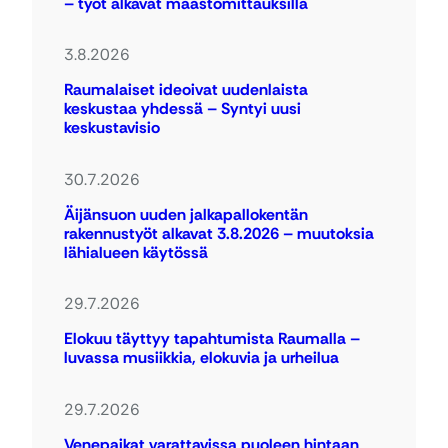
– työt alkavat maastomittauksilla
3.8.2026
Raumalaiset ideoivat uudenlaista
keskustaa yhdessä – Syntyi uusi
keskustavisio
30.7.2026
Äijänsuon uuden jalkapallokentän
rakennustyöt alkavat 3.8.2026 – muutoksia
lähialueen käytössä
29.7.2026
Elokuu täyttyy tapahtumista Raumalla –
luvassa musiikkia, elokuvia ja urheilua
29.7.2026
Venepaikat varattavissa puoleen hintaan