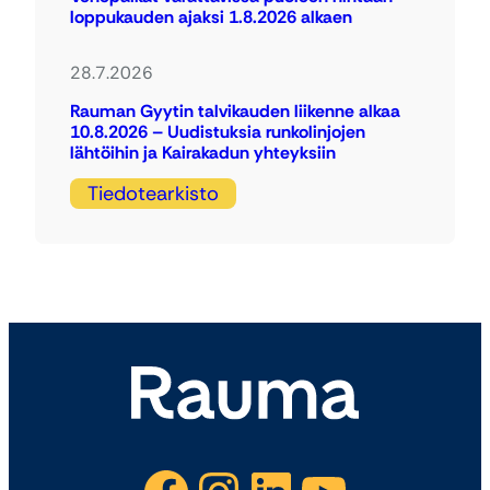
loppukauden ajaksi 1.8.2026 alkaen
28.7.2026
Rauman Gyytin talvikauden liikenne alkaa
10.8.2026 – Uudistuksia runkolinjojen
lähtöihin ja Kairakadun yhteyksiin
Tiedotearkisto