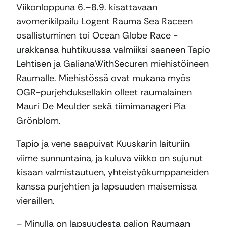
Viikonloppuna 6.–8.9. kisattavaan
avomerikilpailu Logent Rauma Sea Raceen
osallistuminen toi Ocean Globe Race -
urakkansa huhtikuussa valmiiksi saaneen Tapio
Lehtisen ja GalianaWithSecuren miehistöineen
Raumalle. Miehistössä ovat mukana myös
OGR-purjehduksellakin olleet raumalainen
Mauri De Meulder sekä tiimimanageri Pia
Grönblom.
Tapio ja vene saapuivat Kuuskarin laituriin
viime sunnuntaina, ja kuluva viikko on sujunut
kisaan valmistautuen, yhteistyökumppaneiden
kanssa purjehtien ja lapsuuden maisemissa
vieraillen.
– Minulla on lapsuudesta paljon Raumaan