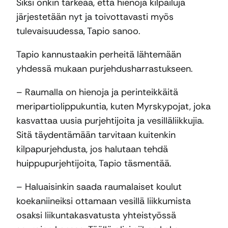
Siksi onkin tärkeää, että hienoja kilpailuja
järjestetään nyt ja toivottavasti myös
tulevaisuudessa, Tapio sanoo.
Tapio kannustaakin perheitä lähtemään
yhdessä mukaan purjehdusharrastukseen.
– Raumalla on hienoja ja perinteikkäitä
meripartiolippukuntia, kuten Myrskypojat, joka
kasvattaa uusia purjehtijoita ja vesilläliikkujia.
Sitä täydentämään tarvitaan kuitenkin
kilpapurjehdusta, jos halutaan tehdä
huippupurjehtijoita, Tapio täsmentää.
– Haluaisinkin saada raumalaiset koulut
koekaniineiksi ottamaan vesillä liikkumista
osaksi liikuntakasvatusta yhteistyössä