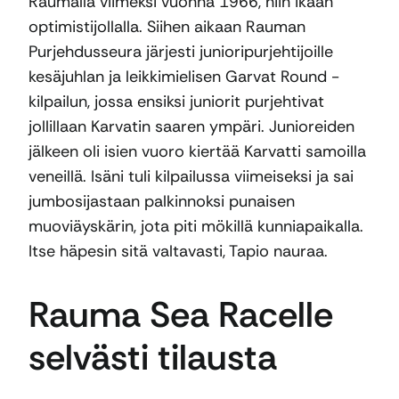
Raumalla viimeksi vuonna 1966, niin ikään
optimistijollalla. Siihen aikaan Rauman
Purjehdusseura järjesti junioripurjehtijoille
kesäjuhlan ja leikkimielisen Garvat Round -
kilpailun, jossa ensiksi juniorit purjehtivat
jollillaan Karvatin saaren ympäri. Junioreiden
jälkeen oli isien vuoro kiertää Karvatti samoilla
veneillä. Isäni tuli kilpailussa viimeiseksi ja sai
jumbosijastaan palkinnoksi punaisen
muoviäyskärin, jota piti mökillä kunniapaikalla.
Itse häpesin sitä valtavasti, Tapio nauraa.
Rauma Sea Racelle
selvästi tilausta