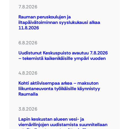
7.8.2026
Rauman peruskoulujen ja
iltapäivätoiminnan syyslukukausi alkaa
11.8.2026
6.8.2026
Uudistunut Keskuspuisto avautuu 7.8.2026
– tekemistä kaikenikäisille ympäri vuoden
4.8.2026
Kohti aktiivisempaa arkea – maksuton
liikuntaneuvonta työikäisille käynnistyy
Raumalla
3.8.2026
Lapin keskustan alueen vesi- ja
viemärilinjojen uudistamista suunnitellaan