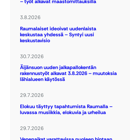
– työt alkavat maastomittauksilla
3.8.2026
Raumalaiset ideoivat uudenlaista
keskustaa yhdessä – Syntyi uusi
keskustavisio
30.7.2026
Äijänsuon uuden jalkapallokentän
rakennustyöt alkavat 3.8.2026 – muutoksia
lähialueen käytössä
29.7.2026
Elokuu täyttyy tapahtumista Raumalla –
luvassa musiikkia, elokuvia ja urheilua
29.7.2026
Venepaikat varattavissa puoleen hintaan