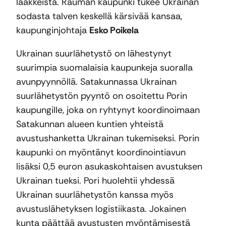
lääkkeistä. Rauman kaupunki tukee Ukrainan
sodasta talven keskellä kärsivää kansaa,
kaupunginjohtaja
Esko Poikela
Ukrainan suurlähetystö on lähestynyt
suurimpia suomalaisia kaupunkeja suoralla
avunpyynnöllä. Satakunnassa Ukrainan
suurlähetystön pyyntö on osoitettu Porin
kaupungille, joka on ryhtynyt koordinoimaan
Satakunnan alueen kuntien yhteistä
avustushanketta Ukrainan tukemiseksi. Porin
kaupunki on myöntänyt koordinointiavun
lisäksi 0,5 euron asukaskohtaisen avustuksen
Ukrainan tueksi. Pori huolehtii yhdessä
Ukrainan suurlähetystön kanssa myös
avustuslähetyksen logistiikasta. Jokainen
kunta päättää avustusten myöntämisestä