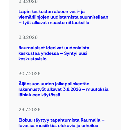
3.8.2026
Lapin keskustan alueen vesi- ja
viemärilinjojen uudistamista suunnitellaan
– työt alkavat maastomittauksilla
3.8.2026
Raumalaiset ideoivat uudenlaista
keskustaa yhdessä – Syntyi uusi
keskustavisio
30.7.2026
Äijänsuon uuden jalkapallokentän
rakennustyöt alkavat 3.8.2026 – muutoksia
lähialueen käytössä
29.7.2026
Elokuu täyttyy tapahtumista Raumalla –
luvassa musiikkia, elokuvia ja urheilua