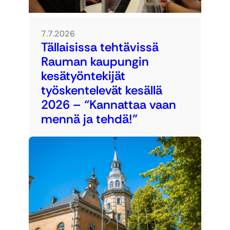
7.7.2026
Tällaisissa tehtävissä
Rauman kaupungin
kesätyöntekijät
työskentelevät kesällä
2026 – “Kannattaa vaan
mennä ja tehdä!”