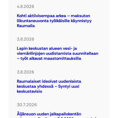
4.8.2026
Kohti aktiivisempaa arkea – maksuton
liikuntaneuvonta työikäisille käynnistyy
Raumalla
3.8.2026
Lapin keskustan alueen vesi- ja
viemärilinjojen uudistamista suunnitellaan
– työt alkavat maastomittauksilla
3.8.2026
Raumalaiset ideoivat uudenlaista
keskustaa yhdessä – Syntyi uusi
keskustavisio
30.7.2026
Äijänsuon uuden jalkapallokentän