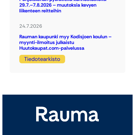
29.7.–7.8.2026 – muutoksia kevyen
liikenteen reitteihin
24.7.2026
Rauman kaupunki myy Kodisjoen koulun –
myynti-ilmoitus julkaistu
Huutokaupat.com-palvelussa
Tiedotearkisto