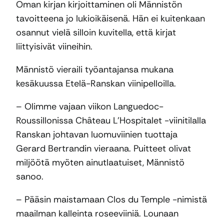
Oman kirjan kirjoittaminen oli Männistön
tavoitteena jo lukioikäisenä. Hän ei kuitenkaan
osannut vielä silloin kuvitella, että kirjat
liittyisivät viineihin.
Männistö vieraili työantajansa mukana
kesäkuussa Etelä-Ranskan viinipelloilla.
– Olimme vajaan viikon Languedoc-
Roussillonissa Château L’Hospitalet -viinitilalla
Ranskan johtavan luomuviinien tuottaja
Gerard Bertrandin vieraana. Puitteet olivat
miljöötä myöten ainutlaatuiset, Männistö
sanoo.
– Pääsin maistamaan Clos du Temple -nimistä
maailman kalleinta roseeviiniä. Lounaan