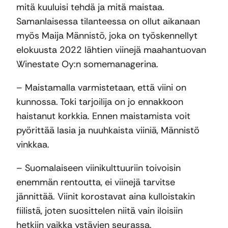
mitä kuuluisi tehdä ja mitä maistaa.
Samanlaisessa tilanteessa on ollut aikanaan
myös Maija Männistö, joka on työskennellyt
elokuusta 2022 lähtien viinejä maahantuovan
Winestate Oy:n somemanagerina.
– Maistamalla varmistetaan, että viini on
kunnossa. Toki tarjoilija on jo ennakkoon
haistanut korkkia. Ennen maistamista voit
pyörittää lasia ja nuuhkaista viiniä, Männistö
vinkkaa.
– Suomalaiseen viinikulttuuriin toivoisin
enemmän rentoutta, ei viinejä tarvitse
jännittää. Viinit korostavat aina kulloistakin
fiilistä, joten suosittelen niitä vain iloisiin
hetkiin vaikka ystävien seurassa.