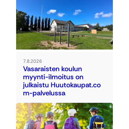
7.8.2026
Vasaraisten koulun
myynti-ilmoitus on
julkaistu Huutokaupat.co
m-palvelussa