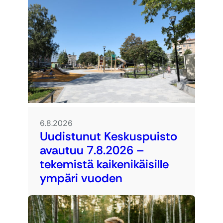
6.8.2026
Uudistunut Keskuspuisto
avautuu 7.8.2026 –
tekemistä kaikenikäisille
ympäri vuoden