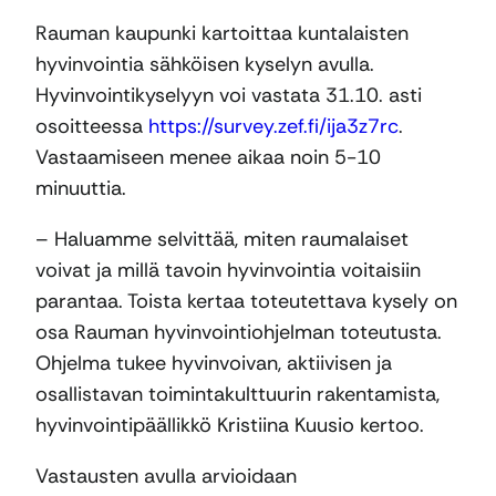
Rauman kaupunki kartoittaa kuntalaisten
hyvinvointia sähköisen kyselyn avulla.
Hyvinvointikyselyyn voi vastata 31.10. asti
osoitteessa
https://survey.zef.fi/ija3z7rc
.
Vastaamiseen menee aikaa noin 5-10
minuuttia.
– Haluamme selvittää, miten raumalaiset
voivat ja millä tavoin hyvinvointia voitaisiin
parantaa. Toista kertaa toteutettava kysely on
osa Rauman hyvinvointiohjelman toteutusta.
Ohjelma tukee hyvinvoivan, aktiivisen ja
osallistavan toimintakulttuurin rakentamista,
hyvinvointipäällikkö Kristiina Kuusio kertoo.
Vastausten avulla arvioidaan