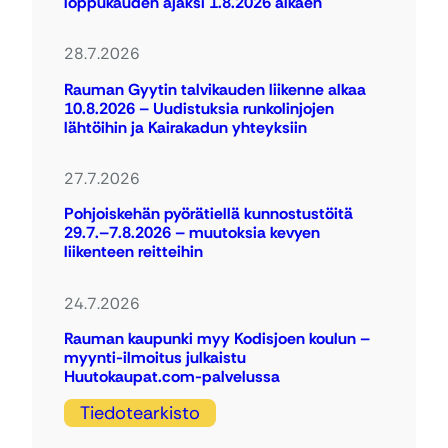
loppukauden ajaksi 1.8.2026 alkaen
28.7.2026
Rauman Gyytin talvikauden liikenne alkaa
10.8.2026 – Uudistuksia runkolinjojen
lähtöihin ja Kairakadun yhteyksiin
27.7.2026
Pohjoiskehän pyörätiellä kunnostustöitä
29.7.–7.8.2026 – muutoksia kevyen
liikenteen reitteihin
24.7.2026
Rauman kaupunki myy Kodisjoen koulun –
myynti-ilmoitus julkaistu
Huutokaupat.com-palvelussa
Tiedotearkisto