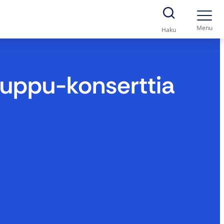
Menu
Haku
inuppu-konserttia