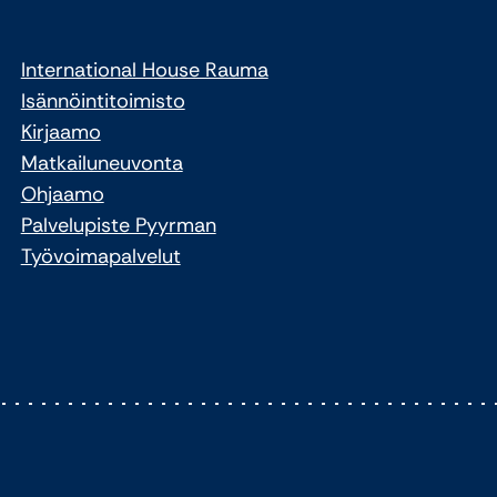
International House Rauma
Isännöintitoimisto
Kirjaamo
Matkailuneuvonta
Ohjaamo
Palvelupiste Pyyrman
Työvoimapalvelut