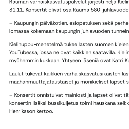
Rauman varhaiskasvatuspalvelut järjesti neljä Kie
31.11. Konsertit olivat osa Rauma 580-juhlavuode
– Kaupungin päiväkotien, esiopetuksen sekä perhepä
lomassa kokemaan kaupungin juhlavuoden tunnelma
Kielinuppu-menetelmä tukee lasten suomen kielen 
YouTubessa, jossa ne ovat kaikkien saatavilla. Kiel
myöhemmin kukkaan. Yhtyeen jäseniä ovat Katri Kun
Laulut tukevat kaikkien varhaiskasvatusikäisten las
maahanmuuttajataustaiset ja monikieliset lapset sek
– Konsertit onnistuivat mainiosti ja lapset olivat 
konsertin lisäksi bussikuljetus toimi hauskana sei
Henriksson kertoo.