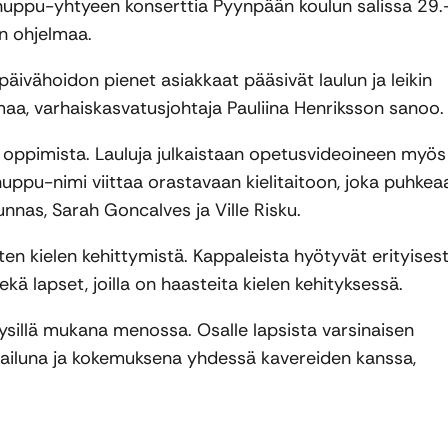
linuppu-yhtyeen konserttia Pyynpään koulun salissa 29.
n ohjelmaa.
ivähoidon pienet asiakkaat pääsivät laulun ja leikin
a, varhaiskasvatusjohtaja Pauliina Henriksson sanoo.
oppimista. Lauluja julkaistaan opetusvideoineen myös
inuppu-nimi viittaa orastavaan kielitaitoon, joka puhkea
nas, Sarah Goncalves ja Ville Risku.
ten kielen kehittymistä. Kappaleista hyötyvät erityisest
ä lapset, joilla on haasteita kielen kehityksessä.
täysillä mukana menossa. Osalle lapsista varsinaisen
kkailuna ja kokemuksena yhdessä kavereiden kanssa,