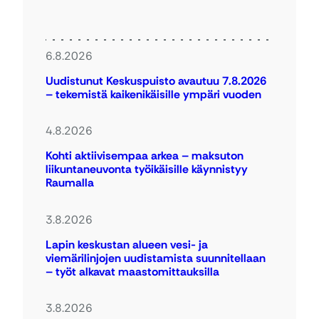
6.8.2026
Uudistunut Keskuspuisto avautuu 7.8.2026
– tekemistä kaikenikäisille ympäri vuoden
4.8.2026
Kohti aktiivisempaa arkea – maksuton
liikuntaneuvonta työikäisille käynnistyy
Raumalla
3.8.2026
Lapin keskustan alueen vesi- ja
viemärilinjojen uudistamista suunnitellaan
– työt alkavat maastomittauksilla
3.8.2026