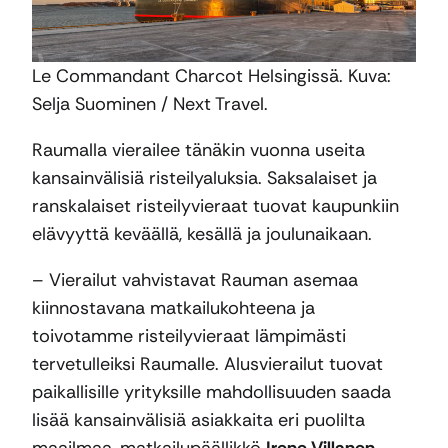
Le Commandant Charcot Helsingissä. Kuva:
Selja Suominen / Next Travel.
Raumalla vierailee tänäkin vuonna useita
kansainvälisiä risteilyaluksia. Saksalaiset ja
ranskalaiset risteilyvieraat tuovat kaupunkiin
elävyyttä keväällä, kesällä ja joulunaikaan.
– Vierailut vahvistavat Rauman asemaa
kiinnostavana matkailukohteena ja
toivotamme risteilyvieraat lämpimästi
tervetulleiksi Raumalle. Alusvierailut tuovat
paikallisille yrityksille mahdollisuuden saada
lisää kansainvälisiä asiakkaita eri puolilta