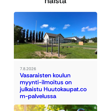
näistä
7.8.2026
Vasaraisten koulun
myynti-ilmoitus on
julkaistu Huutokaupat.co
m-palvelussa