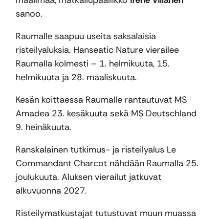
maailmaa, matkailupäällikkö
Irene Villanen
sanoo.
Raumalle saapuu useita saksalaisia
risteilyaluksia. Hanseatic Nature vierailee
Raumalla kolmesti – 1. helmikuuta, 15.
helmikuuta ja 28. maaliskuuta.
Kesän koittaessa Raumalle rantautuvat MS
Amadea 23. kesäkuuta sekä MS Deutschland
9. heinäkuuta.
Ranskalainen tutkimus- ja risteilyalus Le
Commandant Charcot nähdään Raumalla 25.
joulukuuta. Aluksen vierailut jatkuvat
alkuvuonna 2027.
Risteilymatkustajat tutustuvat muun muassa