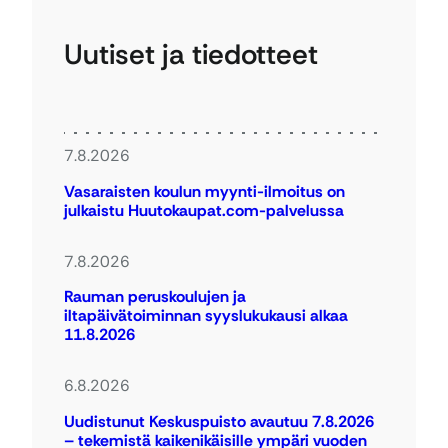
Uutiset ja tiedotteet
7.8.2026
Vasaraisten koulun myynti-ilmoitus on
julkaistu Huutokaupat.com-palvelussa
7.8.2026
Rauman peruskoulujen ja
iltapäivätoiminnan syyslukukausi alkaa
11.8.2026
6.8.2026
Uudistunut Keskuspuisto avautuu 7.8.2026
– tekemistä kaikenikäisille ympäri vuoden